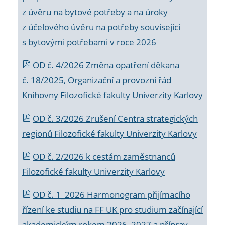
z úvěru na bytové potřeby a na úroky
z účelového úvěru na potřeby související
s bytovými potřebami v roce 2026
OD č. 4/2026 Změna opatření děkana
č. 18/2025, Organizační a provozní řád
Knihovny Filozofické fakulty Univerzity Karlovy
OD č. 3/2026 Zrušení Centra strategických
regionů Filozofické fakulty Univerzity Karlovy
OD č. 2/2026 k
cestám zaměstnanců
Filozofické fakulty Univerzity Karlovy
OD č. 1_2026 Harmonogram přijímacího
řízení ke studiu na FF UK pro studium začínající
akademickým rokem 2026_2027 a příprav