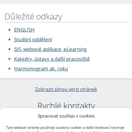
Důležité odkazy
ENGLISH
Studijní oddělení
SIS, webové aplikace, eLearning
Katedry, ústavy a další pracoviště
Harmonogram ak. roku
Zobrazit plnou verzi stránek
Rychlé kontakty
Spravovat souhlas s cookies
Filozofická fakulta
Univerzita Karlova
Tyto webové stránky používají soubory cookies a další sledovací nástroje
nám. Jana Palacha 1/2