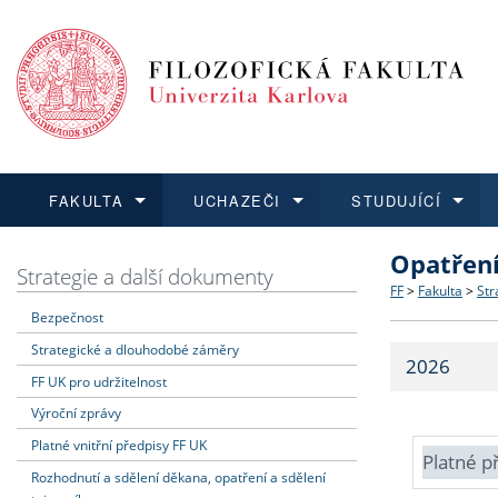
FAKULTA
UCHAZEČI
STUDUJÍCÍ
Opatřen
FAKULTA
UCHAZEČI
STUDUJÍCÍ
VĚDA A VÝZKUM
ZAHRANIČÍ
Struktura a
Co studova
Bakalářsk
O vědě a 
Aktuální n
Strategie a další dokumenty
FF
>
Fakulta
>
Str
Bezpečnost
Dozvědět se více
Podat přihlášku
Dozvědět se více
Dozvědět se více
Dozvědět se více
Strategie 
Učitelské 
Doktorské
Akademické
Vyjíždějící
Strategické a dlouhodobé záměry
2026
Podpora a
Informace 
Rigorózní 
Granty a p
Přijíždějíc
FF UK pro udržitelnost
Výroční zprávy
Absolventi
Vyjíždějíc
Platné vnitřní předpisy FF UK
Platné p
Rozhodnutí a sdělení děkana, opatření a sdělení
Fakultní š