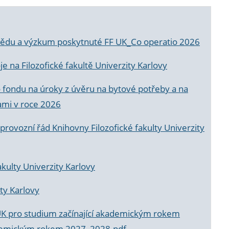
a vědu a výzkum poskytnuté FF UK_Co operatio 2026
 na Filozofické fakultě Univerzity Karlovy
o fondu na úroky z úvěru na bytové potřeby a na
ami v roce 2026
rovozní řád Knihovny Filozofické fakulty Univerzity
akulty Univerzity Karlovy
ty Karlovy
UK pro studium začínající akademickým rokem
akademickým rokem 2027_2028.pdf