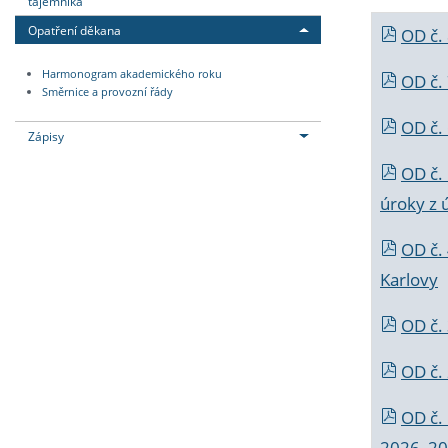
tajemníka
Opatření děkana
OD č.
Harmonogram akademického roku
OD č.
Směrnice a provozní řády
OD č. 
Zápisy
OD č.
úroky z 
OD č.
Karlovy
OD č. 
OD č.
OD č.
2026_202