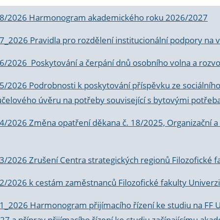
 8/2026 Harmonogram akademického roku 2026/2027
 7_2026 Pravidla pro rozdělení institucionální podpory n
6/2026 Poskytování a čerpání dnů osobního volna a rozvoje
 5/2026 Podrobnosti k poskytování příspěvku ze sociálníh
účelového úvěru na potřeby související s bytovými potřeb
 4/2026 Změna opatření děkana č. 18/2025, Organizační a p
3/2026 Zrušení Centra strategických regionů Filozofické f
 2/2026 k
cestám zaměstnanců Filozofické fakulty Univerzi
 1_2026 Harmonogram přijímacího řízení ke studiu na FF 
7 a příprav přijímacího řízení ke studiu začínajícímu 