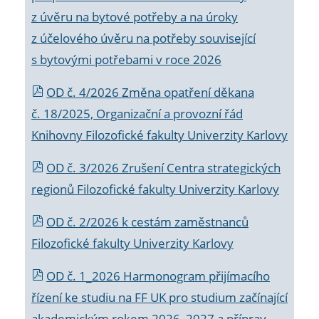
z úvěru na bytové potřeby a na úroky
z účelového úvěru na potřeby související
s bytovými potřebami v roce 2026
OD č. 4/2026 Změna opatření děkana
č. 18/2025, Organizační a provozní řád
Knihovny Filozofické fakulty Univerzity Karlovy
OD č. 3/2026 Zrušení Centra strategických
regionů Filozofické fakulty Univerzity Karlovy
OD č. 2/2026 k
cestám zaměstnanců
Filozofické fakulty Univerzity Karlovy
OD č. 1_2026 Harmonogram přijímacího
řízení ke studiu na FF UK pro studium začínající
akademickým rokem 2026_2027 a příprav