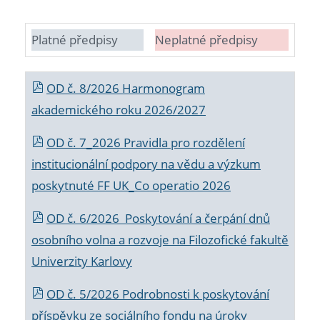
Platné předpisy
Neplatné předpisy
OD č. 8/2026 Harmonogram
akademického roku 2026/2027
OD č. 7_2026 Pravidla pro rozdělení
institucionální podpory na vědu a výzkum
poskytnuté FF UK_Co operatio 2026
OD č. 6/2026 Poskytování a čerpání dnů
osobního volna a rozvoje na Filozofické fakultě
Univerzity Karlovy
OD č. 5/2026 Podrobnosti k poskytování
příspěvku ze sociálního fondu na úroky