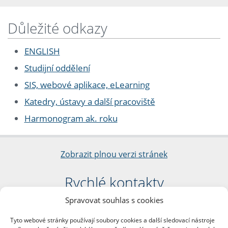
Důležité odkazy
ENGLISH
Studijní oddělení
SIS, webové aplikace, eLearning
Katedry, ústavy a další pracoviště
Harmonogram ak. roku
Zobrazit plnou verzi stránek
Rychlé kontakty
Spravovat souhlas s cookies
Filozofická fakulta
Univerzita Karlova
Tyto webové stránky používají soubory cookies a další sledovací nástroje
nám. Jana Palacha 1/2