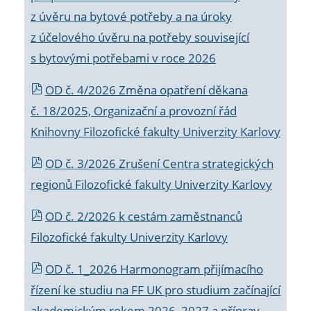
z úvěru na bytové potřeby a na úroky
z účelového úvěru na potřeby související
s bytovými potřebami v roce 2026
OD č. 4/2026 Změna opatření děkana
č. 18/2025, Organizační a provozní řád
Knihovny Filozofické fakulty Univerzity Karlovy
OD č. 3/2026 Zrušení Centra strategických
regionů Filozofické fakulty Univerzity Karlovy
OD č. 2/2026 k
cestám zaměstnanců
Filozofické fakulty Univerzity Karlovy
OD č. 1_2026 Harmonogram přijímacího
řízení ke studiu na FF UK pro studium začínající
akademickým rokem 2026_2027 a příprav