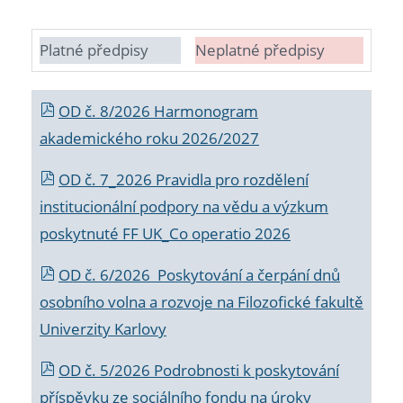
Platné předpisy
Neplatné předpisy
OD č. 8/2026 Harmonogram
akademického roku 2026/2027
OD č. 7_2026 Pravidla pro rozdělení
institucionální podpory na vědu a výzkum
poskytnuté FF UK_Co operatio 2026
OD č. 6/2026 Poskytování a čerpání dnů
osobního volna a rozvoje na Filozofické fakultě
Univerzity Karlovy
OD č. 5/2026 Podrobnosti k poskytování
příspěvku ze sociálního fondu na úroky