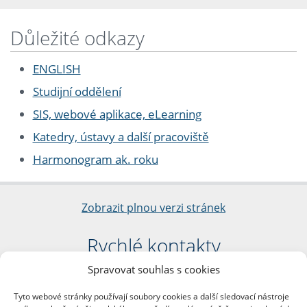
Důležité odkazy
ENGLISH
Studijní oddělení
SIS, webové aplikace, eLearning
Katedry, ústavy a další pracoviště
Harmonogram ak. roku
Zobrazit plnou verzi stránek
Rychlé kontakty
Spravovat souhlas s cookies
Filozofická fakulta
Univerzita Karlova
Tyto webové stránky používají soubory cookies a další sledovací nástroje
nám. Jana Palacha 1/2