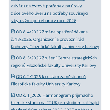
z úvěru na bytové potřeby a na úroky
z účelového úvěru na potřeby související
s bytovými potřebami v roce 2026
OD č. 4/2026 Změna opatření děkana
č. 18/2025, Organizační a provozní řád
Knihovny Filozofické fakulty Univerzity Karlovy
OD č. 3/2026 Zrušení Centra strategických
regionů Filozofické fakulty Univerzity Karlovy
OD č. 2/2026 k
cestám zaměstnanců
Filozofické fakulty Univerzity Karlovy
OD č. 1_2026 Harmonogram přijímacího
řízení ke studiu na FF UK pro studium začínající
akademickým rokem 2026_2027 a příprav