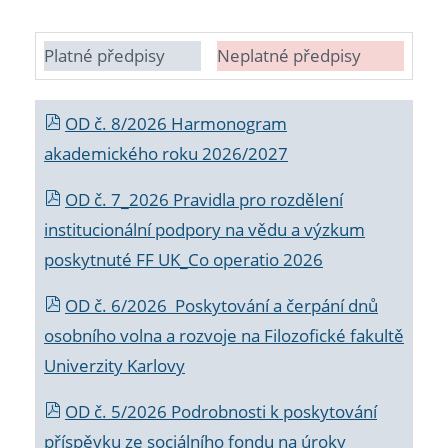
Platné předpisy
Neplatné předpisy
OD č. 8/2026 Harmonogram
akademického roku 2026/2027
OD č. 7_2026 Pravidla pro rozdělení
institucionální podpory na vědu a výzkum
poskytnuté FF UK_Co operatio 2026
OD č. 6/2026 Poskytování a čerpání dnů
osobního volna a rozvoje na Filozofické fakultě
Univerzity Karlovy
OD č. 5/2026 Podrobnosti k poskytování
příspěvku ze sociálního fondu na úroky