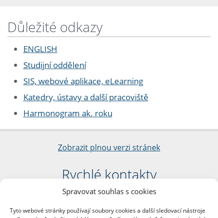
Důležité odkazy
ENGLISH
Studijní oddělení
SIS, webové aplikace, eLearning
Katedry, ústavy a další pracoviště
Harmonogram ak. roku
Zobrazit plnou verzi stránek
Rychlé kontakty
Spravovat souhlas s cookies
Filozofická fakulta
Univerzita Karlova
Tyto webové stránky používají soubory cookies a další sledovací nástroje
nám. Jana Palacha 1/2