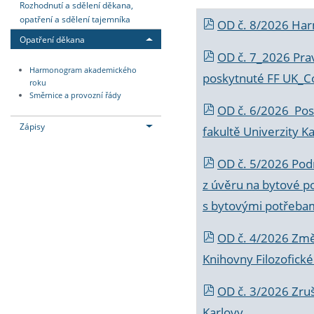
Rozhodnutí a sdělení děkana,
opatření a sdělení tajemníka
OD č. 8/2026 Ha
Opatření děkana
OD č. 7_2026 Prav
Harmonogram akademického
poskytnuté FF UK_C
roku
Směrnice a provozní řády
OD č. 6/2026 Posk
Zápisy
fakultě Univerzity K
OD č. 5/2026 Podr
z úvěru na bytové po
s bytovými potřebam
OD č. 4/2026 Změ
Knihovny Filozofické
OD č. 3/2026 Zruš
Karlovy