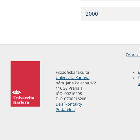
2000
Zobrazi
Filozofická fakulta
E
Univerzita Karlova
F
nám. Jana Palacha 1/2
a
116 38 Praha 1
IČO: 00216208
DIČ: CZ00216208
Další kontakty
Podatelna