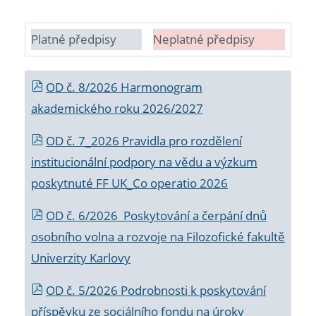
Platné předpisy
Neplatné předpisy
OD č. 8/2026 Harmonogram
akademického roku 2026/2027
OD č. 7_2026 Pravidla pro rozdělení
institucionální podpory na vědu a výzkum
poskytnuté FF UK_Co operatio 2026
OD č. 6/2026 Poskytování a čerpání dnů
osobního volna a rozvoje na Filozofické fakultě
Univerzity Karlovy
OD č. 5/2026 Podrobnosti k poskytování
příspěvku ze sociálního fondu na úroky