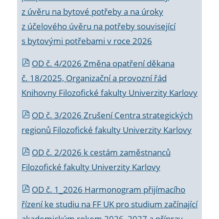
z úvěru na bytové potřeby a na úroky
z účelového úvěru na potřeby související
s bytovými potřebami v roce 2026
OD č. 4/2026 Změna opatření děkana
č. 18/2025, Organizační a provozní řád
Knihovny Filozofické fakulty Univerzity Karlovy
OD č. 3/2026 Zrušení Centra strategických
regionů Filozofické fakulty Univerzity Karlovy
OD č. 2/2026 k
cestám zaměstnanců
Filozofické fakulty Univerzity Karlovy
OD č. 1_2026 Harmonogram přijímacího
řízení ke studiu na FF UK pro studium začínající
akademickým rokem 2026_2027 a příprav