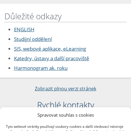
Důležité odkazy
ENGLISH
Studijní oddělení
SIS, webové aplikace, eLearning
Katedry, ústavy a další pracoviště
Harmonogram ak. roku
Zobrazit plnou verzi stránek
Rychlé kontakty
Spravovat souhlas s cookies
Filozofická fakulta
Univerzita Karlova
Tyto webové stránky používají soubory cookies a další sledovací nástroje
nám. Jana Palacha 1/2