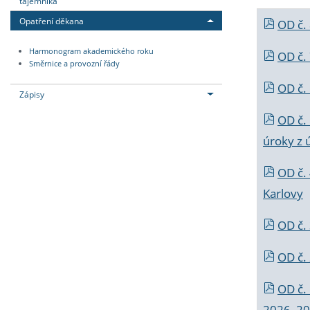
tajemníka
Opatření děkana
OD č.
Harmonogram akademického roku
OD č.
Směrnice a provozní řády
OD č. 
Zápisy
OD č.
úroky z 
OD č.
Karlovy
OD č. 
OD č.
OD č.
2026_202