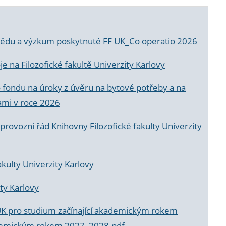
a vědu a výzkum poskytnuté FF UK_Co operatio 2026
 na Filozofické fakultě Univerzity Karlovy
o fondu na úroky z úvěru na bytové potřeby a na
ami v roce 2026
rovozní řád Knihovny Filozofické fakulty Univerzity
akulty Univerzity Karlovy
ty Karlovy
UK pro studium začínající akademickým rokem
akademickým rokem 2027_2028.pdf