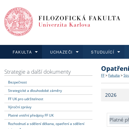
FAKULTA
UCHAZEČI
STUDUJÍCÍ
Opatřen
FAKULTA
UCHAZEČI
STUDUJÍCÍ
VĚDA A VÝZKUM
ZAHRANIČÍ
Struktura a
Co studova
Bakalářsk
O vědě a 
Aktuální n
Strategie a další dokumenty
FF
>
Fakulta
>
Str
Bezpečnost
Dozvědět se více
Podat přihlášku
Dozvědět se více
Dozvědět se více
Dozvědět se více
Strategie 
Učitelské 
Doktorské
Akademické
Vyjíždějící
Strategické a dlouhodobé záměry
2026
Podpora a
Informace 
Rigorózní 
Granty a p
Přijíždějíc
FF UK pro udržitelnost
Výroční zprávy
Absolventi
Vyjíždějíc
Platné vnitřní předpisy FF UK
Platné p
Rozhodnutí a sdělení děkana, opatření a sdělení
Fakultní š