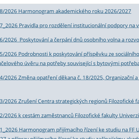
 8/2026 Harmonogram akademického roku 2026/2027
 7_2026 Pravidla pro rozdělení institucionální podpory n
6/2026 Poskytování a čerpání dnů osobního volna a rozvoje
 5/2026 Podrobnosti k poskytování příspěvku ze sociálníh
účelového úvěru na potřeby související s bytovými potřeb
 4/2026 Změna opatření děkana č. 18/2025, Organizační a p
3/2026 Zrušení Centra strategických regionů Filozofické f
 2/2026 k
cestám zaměstnanců Filozofické fakulty Univerzi
 1_2026 Harmonogram přijímacího řízení ke studiu na FF 
7 a příprav přijímacího řízení ke studiu začínajícímu 