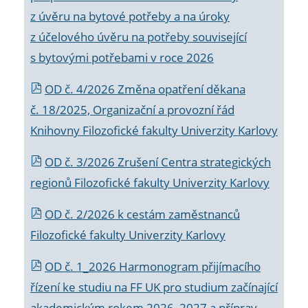
z úvěru na bytové potřeby a na úroky
z účelového úvěru na potřeby související
s bytovými potřebami v roce 2026
OD č. 4/2026 Změna opatření děkana
č. 18/2025, Organizační a provozní řád
Knihovny Filozofické fakulty Univerzity Karlovy
OD č. 3/2026 Zrušení Centra strategických
regionů Filozofické fakulty Univerzity Karlovy
OD č. 2/2026 k
cestám zaměstnanců
Filozofické fakulty Univerzity Karlovy
OD č. 1_2026 Harmonogram přijímacího
řízení ke studiu na FF UK pro studium začínající
akademickým rokem 2026_2027 a příprav