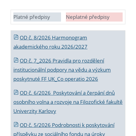
Platné předpisy
Neplatné předpisy
OD č. 8/2026 Harmonogram
akademického roku 2026/2027
OD č. 7_2026 Pravidla pro rozdělení
institucionální podpory na vědu a výzkum
poskytnuté FF UK_Co operatio 2026
OD č. 6/2026 Poskytování a čerpání dnů
osobního volna a rozvoje na Filozofické fakultě
Univerzity Karlovy
OD č. 5/2026 Podrobnosti k poskytování
příspěvku ze sociálního fondu na úroky