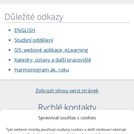
Důležité odkazy
ENGLISH
Studijní oddělení
SIS, webové aplikace, eLearning
Katedry, ústavy a další pracoviště
Harmonogram ak. roku
Zobrazit plnou verzi stránek
Rychlé kontakty
Spravovat souhlas s cookies
Filozofická fakulta
Univerzita Karlova
Tyto webové stránky používají soubory cookies a další sledovací nástroje
nám. Jana Palacha 1/2