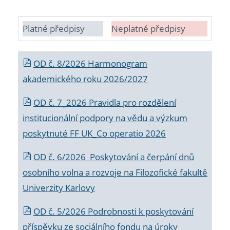
Platné předpisy
Neplatné předpisy
OD č. 8/2026 Harmonogram
akademického roku 2026/2027
OD č. 7_2026 Pravidla pro rozdělení
institucionální podpory na vědu a výzkum
poskytnuté FF UK_Co operatio 2026
OD č. 6/2026 Poskytování a čerpání dnů
osobního volna a rozvoje na Filozofické fakultě
Univerzity Karlovy
OD č. 5/2026 Podrobnosti k poskytování
příspěvku ze sociálního fondu na úroky