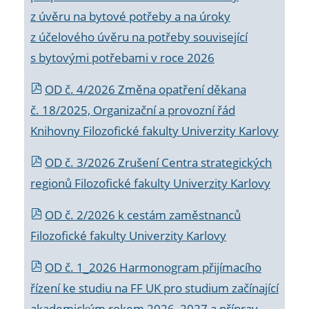
z úvěru na bytové potřeby a na úroky
z účelového úvěru na potřeby související
s bytovými potřebami v roce 2026
OD č. 4/2026 Změna opatření děkana
č. 18/2025, Organizační a provozní řád
Knihovny Filozofické fakulty Univerzity Karlovy
OD č. 3/2026 Zrušení Centra strategických
regionů Filozofické fakulty Univerzity Karlovy
OD č. 2/2026 k
cestám zaměstnanců
Filozofické fakulty Univerzity Karlovy
OD č. 1_2026 Harmonogram přijímacího
řízení ke studiu na FF UK pro studium začínající
akademickým rokem 2026_2027 a příprav