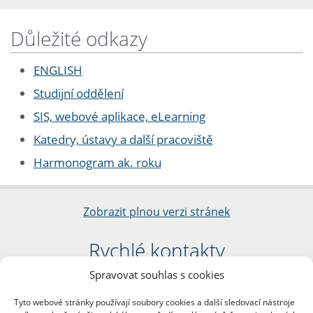
Důležité odkazy
ENGLISH
Studijní oddělení
SIS, webové aplikace, eLearning
Katedry, ústavy a další pracoviště
Harmonogram ak. roku
Zobrazit plnou verzi stránek
Rychlé kontakty
Spravovat souhlas s cookies
Filozofická fakulta
Univerzita Karlova
Tyto webové stránky používají soubory cookies a další sledovací nástroje
nám. Jana Palacha 1/2