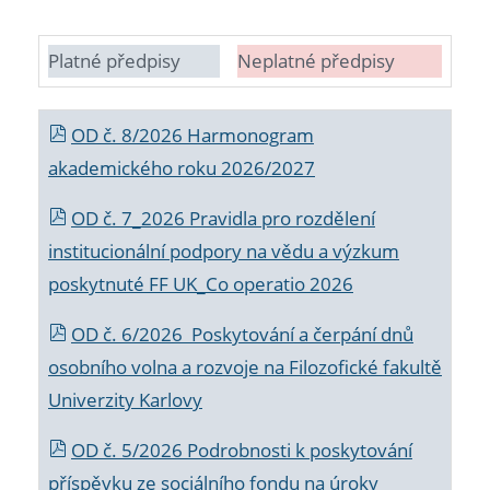
Platné předpisy
Neplatné předpisy
OD č. 8/2026 Harmonogram
akademického roku 2026/2027
OD č. 7_2026 Pravidla pro rozdělení
institucionální podpory na vědu a výzkum
poskytnuté FF UK_Co operatio 2026
OD č. 6/2026 Poskytování a čerpání dnů
osobního volna a rozvoje na Filozofické fakultě
Univerzity Karlovy
OD č. 5/2026 Podrobnosti k poskytování
příspěvku ze sociálního fondu na úroky