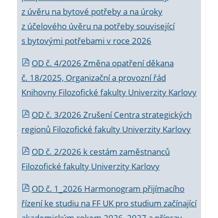
z úvěru na bytové potřeby a na úroky
z účelového úvěru na potřeby související
s bytovými potřebami v roce 2026
OD č. 4/2026 Změna opatření děkana
č. 18/2025, Organizační a provozní řád
Knihovny Filozofické fakulty Univerzity Karlovy
OD č. 3/2026 Zrušení Centra strategických
regionů Filozofické fakulty Univerzity Karlovy
OD č. 2/2026 k
cestám zaměstnanců
Filozofické fakulty Univerzity Karlovy
OD č. 1_2026 Harmonogram přijímacího
řízení ke studiu na FF UK pro studium začínající
akademickým rokem 2026_2027 a příprav