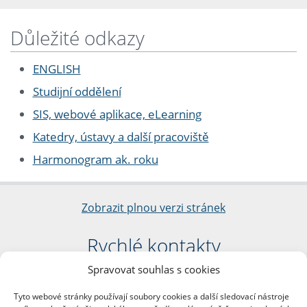
Důležité odkazy
ENGLISH
Studijní oddělení
SIS, webové aplikace, eLearning
Katedry, ústavy a další pracoviště
Harmonogram ak. roku
Zobrazit plnou verzi stránek
Rychlé kontakty
Spravovat souhlas s cookies
Filozofická fakulta
Univerzita Karlova
Tyto webové stránky používají soubory cookies a další sledovací nástroje
nám. Jana Palacha 1/2