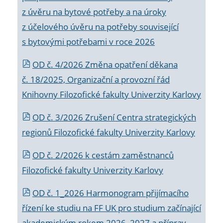
z úvěru na bytové potřeby a na úroky
z účelového úvěru na potřeby související
s bytovými potřebami v roce 2026
OD č. 4/2026 Změna opatření děkana
č. 18/2025, Organizační a provozní řád
Knihovny Filozofické fakulty Univerzity Karlovy
OD č. 3/2026 Zrušení Centra strategických
regionů Filozofické fakulty Univerzity Karlovy
OD č. 2/2026 k
cestám zaměstnanců
Filozofické fakulty Univerzity Karlovy
OD č. 1_2026 Harmonogram přijímacího
řízení ke studiu na FF UK pro studium začínající
akademickým rokem 2026_2027 a příprav