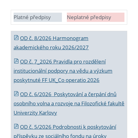
Platné předpisy
Neplatné předpisy
OD č. 8/2026 Harmonogram
akademického roku 2026/2027
OD č. 7_2026 Pravidla pro rozdělení
institucionální podpory na vědu a výzkum
poskytnuté FF UK_Co operatio 2026
OD č. 6/2026 Poskytování a čerpání dnů
osobního volna a rozvoje na Filozofické fakultě
Univerzity Karlovy
OD č. 5/2026 Podrobnosti k poskytování
příspěvku ze sociálního fondu na úroky