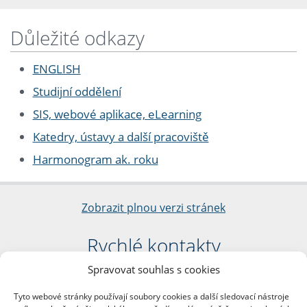
Důležité odkazy
ENGLISH
Studijní oddělení
SIS, webové aplikace, eLearning
Katedry, ústavy a další pracoviště
Harmonogram ak. roku
Zobrazit plnou verzi stránek
Rychlé kontakty
Spravovat souhlas s cookies
Filozofická fakulta
Univerzita Karlova
Tyto webové stránky používají soubory cookies a další sledovací nástroje
nám. Jana Palacha 1/2