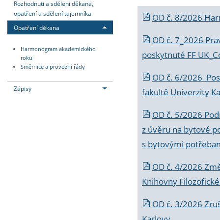
Rozhodnutí a sdělení děkana,
opatření a sdělení tajemníka
OD č. 8/2026 Ha
Opatření děkana
OD č. 7_2026 Prav
Harmonogram akademického
poskytnuté FF UK_C
roku
Směrnice a provozní řády
OD č. 6/2026 Posk
Zápisy
fakultě Univerzity K
OD č. 5/2026 Podr
z úvěru na bytové po
s bytovými potřebam
OD č. 4/2026 Změ
Knihovny Filozofické
OD č. 3/2026 Zruš
Karlovy