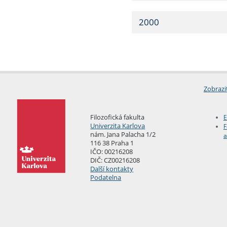
2000
Zobrazi
Filozofická fakulta
E
Univerzita Karlova
F
nám. Jana Palacha 1/2
a
116 38 Praha 1
IČO: 00216208
DIČ: CZ00216208
Další kontakty
Podatelna