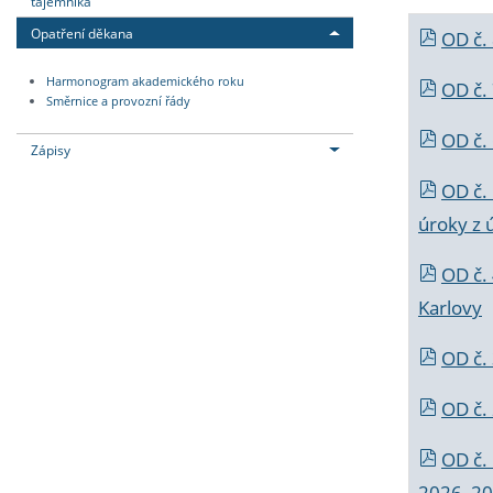
tajemníka
Opatření děkana
OD č.
Harmonogram akademického roku
OD č.
Směrnice a provozní řády
OD č. 
Zápisy
OD č.
úroky z 
OD č.
Karlovy
OD č. 
OD č.
OD č.
2026_202