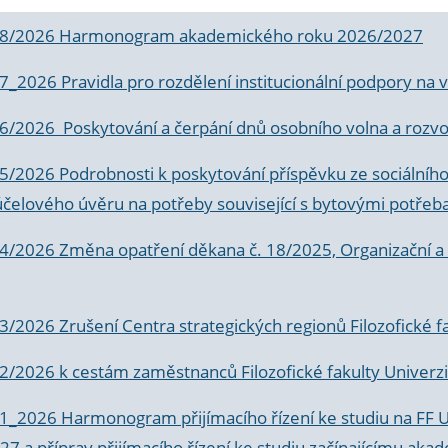
 8/2026 Harmonogram akademického roku 2026/2027
 7_2026 Pravidla pro rozdělení institucionální podpory n
6/2026 Poskytování a čerpání dnů osobního volna a rozvoje
 5/2026 Podrobnosti k poskytování příspěvku ze sociálníh
účelového úvěru na potřeby související s bytovými potřeb
 4/2026 Změna opatření děkana č. 18/2025, Organizační a p
3/2026 Zrušení Centra strategických regionů Filozofické f
 2/2026 k
cestám zaměstnanců Filozofické fakulty Univerzi
 1_2026 Harmonogram přijímacího řízení ke studiu na FF 
7 a příprav přijímacího řízení ke studiu začínajícímu 