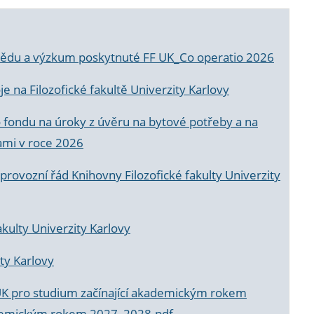
a vědu a výzkum poskytnuté FF UK_Co operatio 2026
 na Filozofické fakultě Univerzity Karlovy
o fondu na úroky z úvěru na bytové potřeby a na
ami v roce 2026
rovozní řád Knihovny Filozofické fakulty Univerzity
akulty Univerzity Karlovy
ty Karlovy
UK pro studium začínající akademickým rokem
akademickým rokem 2027_2028.pdf