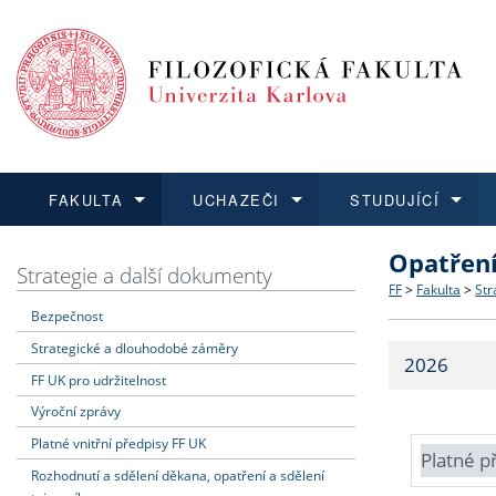
FAKULTA
UCHAZEČI
STUDUJÍCÍ
Opatřen
FAKULTA
UCHAZEČI
STUDUJÍCÍ
VĚDA A VÝZKUM
ZAHRANIČÍ
Struktura a
Co studova
Bakalářsk
O vědě a 
Aktuální n
Strategie a další dokumenty
FF
>
Fakulta
>
Str
Bezpečnost
Dozvědět se více
Podat přihlášku
Dozvědět se více
Dozvědět se více
Dozvědět se více
Strategie 
Učitelské 
Doktorské
Akademické
Vyjíždějící
Strategické a dlouhodobé záměry
2026
Podpora a
Informace 
Rigorózní 
Granty a p
Přijíždějíc
FF UK pro udržitelnost
Výroční zprávy
Absolventi
Vyjíždějíc
Platné vnitřní předpisy FF UK
Platné p
Rozhodnutí a sdělení děkana, opatření a sdělení
Fakultní š