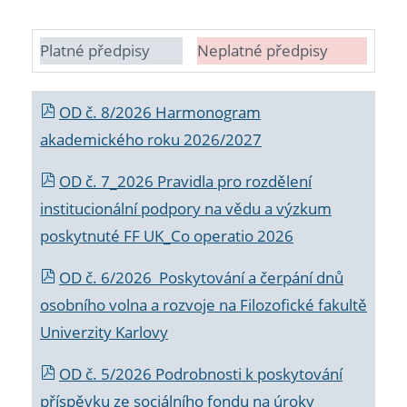
Platné předpisy
Neplatné předpisy
OD č. 8/2026 Harmonogram
akademického roku 2026/2027
OD č. 7_2026 Pravidla pro rozdělení
institucionální podpory na vědu a výzkum
poskytnuté FF UK_Co operatio 2026
OD č. 6/2026 Poskytování a čerpání dnů
osobního volna a rozvoje na Filozofické fakultě
Univerzity Karlovy
OD č. 5/2026 Podrobnosti k poskytování
příspěvku ze sociálního fondu na úroky