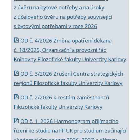
z úvěru na bytové potřeby a na úroky
z účelového úvěru na potřeby související
s bytovými potřebami v roce 2026
OD č. 4/2026 Změna opatření děkana
č. 18/2025, Organizační a provozní řád
Knihovny Filozofické fakulty Univerzity Karlovy
OD č. 3/2026 Zrušení Centra strategických
regionů Filozofické fakulty Univerzity Karlovy
OD č. 2/2026 k
cestám zaměstnanců
Filozofické fakulty Univerzity Karlovy
OD č. 1_2026 Harmonogram přijímacího
řízení ke studiu na FF UK pro studium začínající
akademickým rokem 2026_2027 a příprav