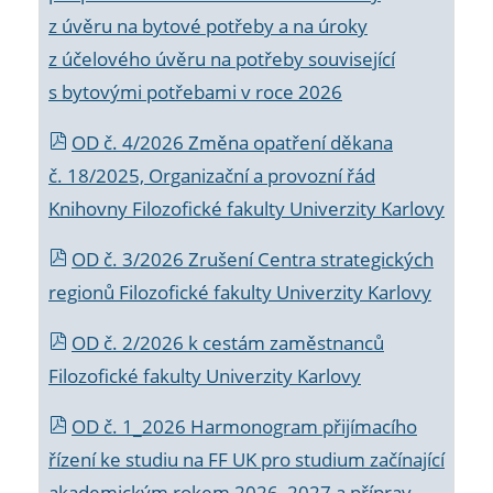
z úvěru na bytové potřeby a na úroky
z účelového úvěru na potřeby související
s bytovými potřebami v roce 2026
OD č. 4/2026 Změna opatření děkana
č. 18/2025, Organizační a provozní řád
Knihovny Filozofické fakulty Univerzity Karlovy
OD č. 3/2026 Zrušení Centra strategických
regionů Filozofické fakulty Univerzity Karlovy
OD č. 2/2026 k
cestám zaměstnanců
Filozofické fakulty Univerzity Karlovy
OD č. 1_2026 Harmonogram přijímacího
řízení ke studiu na FF UK pro studium začínající
akademickým rokem 2026_2027 a příprav