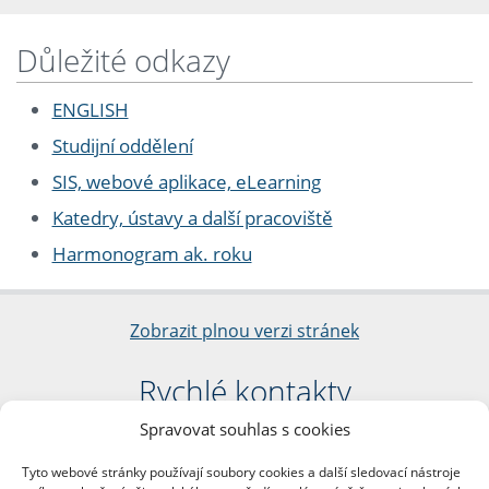
Důležité odkazy
ENGLISH
Studijní oddělení
SIS, webové aplikace, eLearning
Katedry, ústavy a další pracoviště
Harmonogram ak. roku
Zobrazit plnou verzi stránek
Rychlé kontakty
Spravovat souhlas s cookies
Filozofická fakulta
Univerzita Karlova
Tyto webové stránky používají soubory cookies a další sledovací nástroje
nám. Jana Palacha 1/2