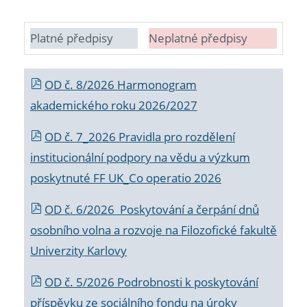
Platné předpisy
Neplatné předpisy
OD č. 8/2026 Harmonogram
akademického roku 2026/2027
OD č. 7_2026 Pravidla pro rozdělení
institucionální podpory na vědu a výzkum
poskytnuté FF UK_Co operatio 2026
OD č. 6/2026 Poskytování a čerpání dnů
osobního volna a rozvoje na Filozofické fakultě
Univerzity Karlovy
OD č. 5/2026 Podrobnosti k poskytování
příspěvku ze sociálního fondu na úroky