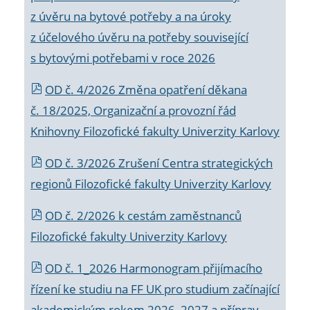
z úvěru na bytové potřeby a na úroky
z účelového úvěru na potřeby související
s bytovými potřebami v roce 2026
OD č. 4/2026 Změna opatření děkana
č. 18/2025, Organizační a provozní řád
Knihovny Filozofické fakulty Univerzity Karlovy
OD č. 3/2026 Zrušení Centra strategických
regionů Filozofické fakulty Univerzity Karlovy
OD č. 2/2026 k
cestám zaměstnanců
Filozofické fakulty Univerzity Karlovy
OD č. 1_2026 Harmonogram přijímacího
řízení ke studiu na FF UK pro studium začínající
akademickým rokem 2026_2027 a příprav