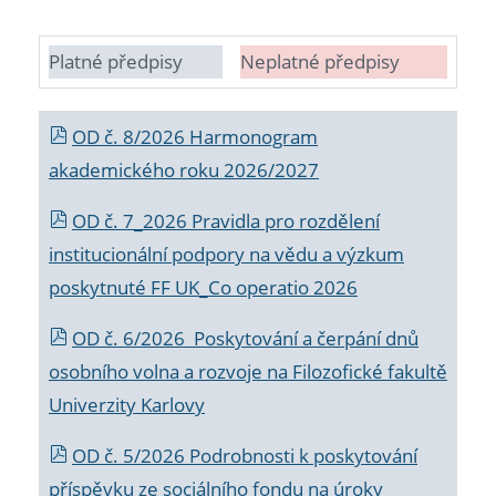
Platné předpisy
Neplatné předpisy
OD č. 8/2026 Harmonogram
akademického roku 2026/2027
OD č. 7_2026 Pravidla pro rozdělení
institucionální podpory na vědu a výzkum
poskytnuté FF UK_Co operatio 2026
OD č. 6/2026 Poskytování a čerpání dnů
osobního volna a rozvoje na Filozofické fakultě
Univerzity Karlovy
OD č. 5/2026 Podrobnosti k poskytování
příspěvku ze sociálního fondu na úroky