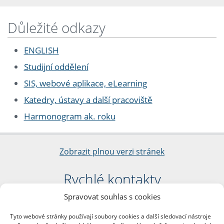
Důležité odkazy
ENGLISH
Studijní oddělení
SIS, webové aplikace, eLearning
Katedry, ústavy a další pracoviště
Harmonogram ak. roku
Zobrazit plnou verzi stránek
Rychlé kontakty
Spravovat souhlas s cookies
Filozofická fakulta
Univerzita Karlova
Tyto webové stránky používají soubory cookies a další sledovací nástroje
nám. Jana Palacha 1/2