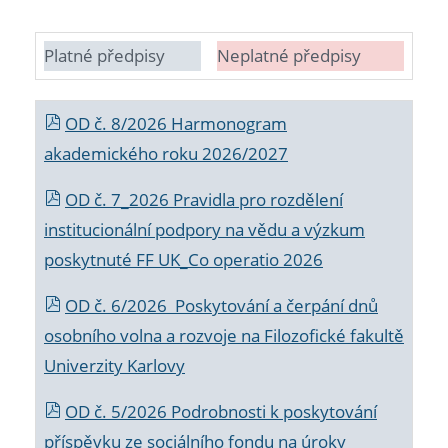
Platné předpisy
Neplatné předpisy
OD č. 8/2026 Harmonogram
akademického roku 2026/2027
OD č. 7_2026 Pravidla pro rozdělení
institucionální podpory na vědu a výzkum
poskytnuté FF UK_Co operatio 2026
OD č. 6/2026 Poskytování a čerpání dnů
osobního volna a rozvoje na Filozofické fakultě
Univerzity Karlovy
OD č. 5/2026 Podrobnosti k poskytování
příspěvku ze sociálního fondu na úroky