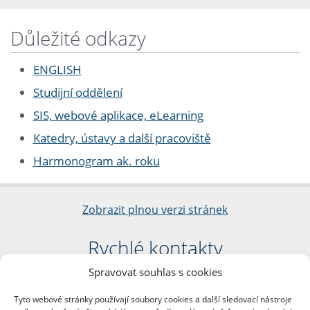
Důležité odkazy
ENGLISH
Studijní oddělení
SIS, webové aplikace, eLearning
Katedry, ústavy a další pracoviště
Harmonogram ak. roku
Zobrazit plnou verzi stránek
Rychlé kontakty
Spravovat souhlas s cookies
Filozofická fakulta
Univerzita Karlova
Tyto webové stránky používají soubory cookies a další sledovací nástroje
nám. Jana Palacha 1/2