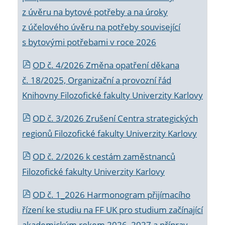
z úvěru na bytové potřeby a na úroky
z účelového úvěru na potřeby související
s bytovými potřebami v roce 2026
OD č. 4/2026 Změna opatření děkana
č. 18/2025, Organizační a provozní řád
Knihovny Filozofické fakulty Univerzity Karlovy
OD č. 3/2026 Zrušení Centra strategických
regionů Filozofické fakulty Univerzity Karlovy
OD č. 2/2026 k
cestám zaměstnanců
Filozofické fakulty Univerzity Karlovy
OD č. 1_2026 Harmonogram přijímacího
řízení ke studiu na FF UK pro studium začínající
akademickým rokem 2026_2027 a příprav