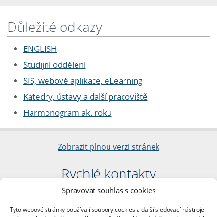
Důležité odkazy
ENGLISH
Studijní oddělení
SIS, webové aplikace, eLearning
Katedry, ústavy a další pracoviště
Harmonogram ak. roku
Zobrazit plnou verzi stránek
Rychlé kontakty
Spravovat souhlas s cookies
Filozofická fakulta
Univerzita Karlova
Tyto webové stránky používají soubory cookies a další sledovací nástroje
nám. Jana Palacha 1/2