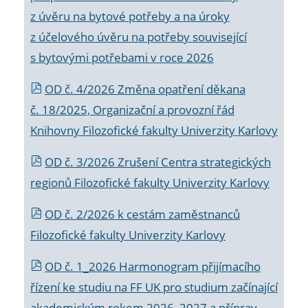
z úvěru na bytové potřeby a na úroky
z účelového úvěru na potřeby související
s bytovými potřebami v roce 2026
OD č. 4/2026 Změna opatření děkana
č. 18/2025, Organizační a provozní řád
Knihovny Filozofické fakulty Univerzity Karlovy
OD č. 3/2026 Zrušení Centra strategických
regionů Filozofické fakulty Univerzity Karlovy
OD č. 2/2026 k
cestám zaměstnanců
Filozofické fakulty Univerzity Karlovy
OD č. 1_2026 Harmonogram přijímacího
řízení ke studiu na FF UK pro studium začínající
akademickým rokem 2026_2027 a příprav