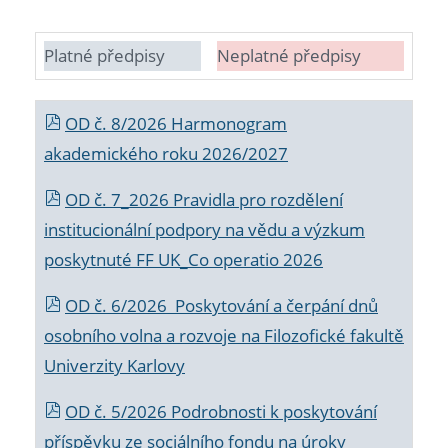
Platné předpisy
Neplatné předpisy
OD č. 8/2026 Harmonogram
akademického roku 2026/2027
OD č. 7_2026 Pravidla pro rozdělení
institucionální podpory na vědu a výzkum
poskytnuté FF UK_Co operatio 2026
OD č. 6/2026 Poskytování a čerpání dnů
osobního volna a rozvoje na Filozofické fakultě
Univerzity Karlovy
OD č. 5/2026 Podrobnosti k poskytování
příspěvku ze sociálního fondu na úroky