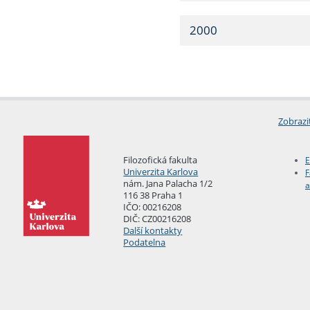
2000
Zobrazi
Filozofická fakulta
E
Univerzita Karlova
F
nám. Jana Palacha 1/2
a
116 38 Praha 1
IČO: 00216208
DIČ: CZ00216208
Další kontakty
Podatelna