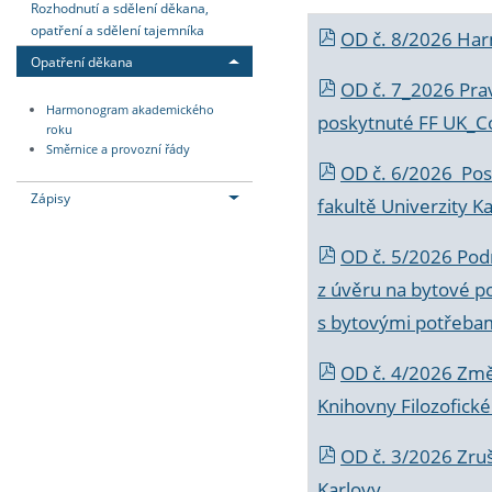
Rozhodnutí a sdělení děkana,
opatření a sdělení tajemníka
OD č. 8/2026 Ha
Opatření děkana
OD č. 7_2026 Prav
Harmonogram akademického
poskytnuté FF UK_C
roku
Směrnice a provozní řády
OD č. 6/2026 Posk
Zápisy
fakultě Univerzity K
OD č. 5/2026 Podr
z úvěru na bytové po
s bytovými potřebam
OD č. 4/2026 Změ
Knihovny Filozofické
OD č. 3/2026 Zruš
Karlovy