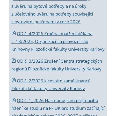
z úvěru na bytové potřeby a na úroky
z účelového úvěru na potřeby související
s bytovými potřebami v roce 2026
OD č. 4/2026 Změna opatření děkana
č. 18/2025, Organizační a provozní řád
Knihovny Filozofické fakulty Univerzity Karlovy
OD č. 3/2026 Zrušení Centra strategických
regionů Filozofické fakulty Univerzity Karlovy
OD č. 2/2026 k
cestám zaměstnanců
Filozofické fakulty Univerzity Karlovy
OD č. 1_2026 Harmonogram přijímacího
řízení ke studiu na FF UK pro studium začínající
akademickým rokem 2026_2027 a příprav