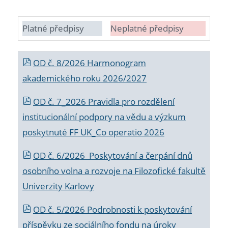
Platné předpisy
Neplatné předpisy
OD č. 8/2026 Harmonogram
akademického roku 2026/2027
OD č. 7_2026 Pravidla pro rozdělení
institucionální podpory na vědu a výzkum
poskytnuté FF UK_Co operatio 2026
OD č. 6/2026 Poskytování a čerpání dnů
osobního volna a rozvoje na Filozofické fakultě
Univerzity Karlovy
OD č. 5/2026 Podrobnosti k poskytování
příspěvku ze sociálního fondu na úroky