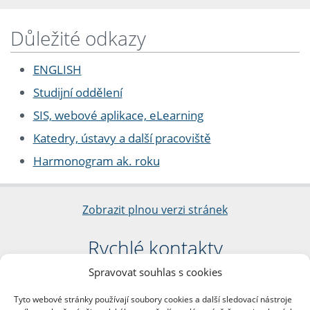
Důležité odkazy
ENGLISH
Studijní oddělení
SIS, webové aplikace, eLearning
Katedry, ústavy a další pracoviště
Harmonogram ak. roku
Zobrazit plnou verzi stránek
Rychlé kontakty
Spravovat souhlas s cookies
Filozofická fakulta
Univerzita Karlova
Tyto webové stránky používají soubory cookies a další sledovací nástroje
nám. Jana Palacha 1/2