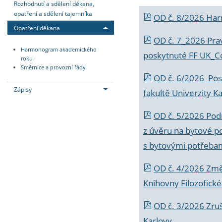
Rozhodnutí a sdělení děkana,
opatření a sdělení tajemníka
OD č. 8/2026 Ha
Opatření děkana
OD č. 7_2026 Prav
Harmonogram akademického
poskytnuté FF UK_C
roku
Směrnice a provozní řády
OD č. 6/2026 Posk
Zápisy
fakultě Univerzity K
OD č. 5/2026 Podr
z úvěru na bytové po
s bytovými potřebam
OD č. 4/2026 Změ
Knihovny Filozofické
OD č. 3/2026 Zruš
Karlovy