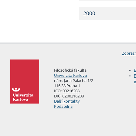
2000
Zobrazi
Filozofická fakulta
E
Univerzita Karlova
F
nám. Jana Palacha 1/2
a
116 38 Praha 1
IČO: 00216208
DIČ: CZ00216208
Další kontakty
Podatelna