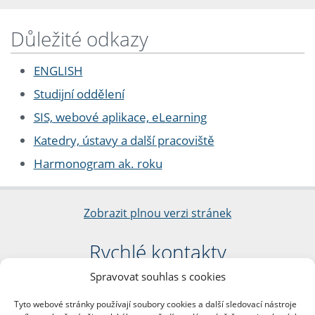
Důležité odkazy
ENGLISH
Studijní oddělení
SIS, webové aplikace, eLearning
Katedry, ústavy a další pracoviště
Harmonogram ak. roku
Zobrazit plnou verzi stránek
Rychlé kontakty
Spravovat souhlas s cookies
Filozofická fakulta
Univerzita Karlova
Tyto webové stránky používají soubory cookies a další sledovací nástroje
nám. Jana Palacha 1/2