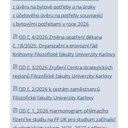
z úvěru na bytové potřeby a na úroky
z účelového úvěru na potřeby související
s bytovými potřebami v roce 2026
OD č. 4/2026 Změna opatření děkana
č. 18/2025, Organizační a provozní řád
Knihovny Filozofické fakulty Univerzity Karlovy
OD č. 3/2026 Zrušení Centra strategických
regionů Filozofické fakulty Univerzity Karlovy
OD č. 2/2026 k
cestám zaměstnanců
Filozofické fakulty Univerzity Karlovy
OD č. 1_2026 Harmonogram přijímacího
řízení ke studiu na FF UK pro studium začínající
akademickým rokem 2026_2027 a příprav