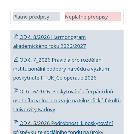
Platné předpisy
Neplatné předpisy
OD č. 8/2026 Harmonogram
akademického roku 2026/2027
OD č. 7_2026 Pravidla pro rozdělení
institucionální podpory na vědu a výzkum
poskytnuté FF UK_Co operatio 2026
OD č. 6/2026 Poskytování a čerpání dnů
osobního volna a rozvoje na Filozofické fakultě
Univerzity Karlovy
OD č. 5/2026 Podrobnosti k poskytování
příspěvku ze sociálního fondu na úroky