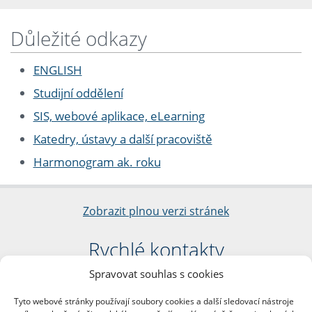
Důležité odkazy
ENGLISH
Studijní oddělení
SIS, webové aplikace, eLearning
Katedry, ústavy a další pracoviště
Harmonogram ak. roku
Zobrazit plnou verzi stránek
Rychlé kontakty
Spravovat souhlas s cookies
Filozofická fakulta
Univerzita Karlova
Tyto webové stránky používají soubory cookies a další sledovací nástroje
nám. Jana Palacha 1/2