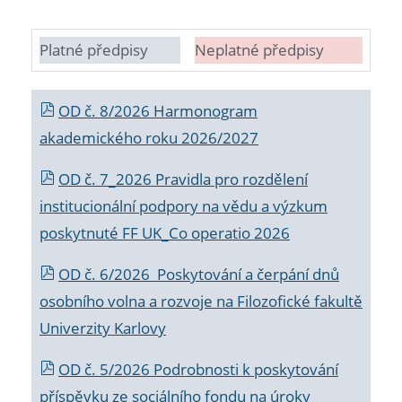
Platné předpisy
Neplatné předpisy
OD č. 8/2026 Harmonogram
akademického roku 2026/2027
OD č. 7_2026 Pravidla pro rozdělení
institucionální podpory na vědu a výzkum
poskytnuté FF UK_Co operatio 2026
OD č. 6/2026 Poskytování a čerpání dnů
osobního volna a rozvoje na Filozofické fakultě
Univerzity Karlovy
OD č. 5/2026 Podrobnosti k poskytování
příspěvku ze sociálního fondu na úroky