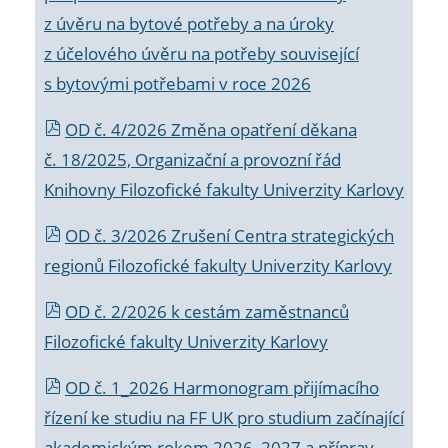
z úvěru na bytové potřeby a na úroky
z účelového úvěru na potřeby související
s bytovými potřebami v roce 2026
OD č. 4/2026 Změna opatření děkana
č. 18/2025, Organizační a provozní řád
Knihovny Filozofické fakulty Univerzity Karlovy
OD č. 3/2026 Zrušení Centra strategických
regionů Filozofické fakulty Univerzity Karlovy
OD č. 2/2026 k
cestám zaměstnanců
Filozofické fakulty Univerzity Karlovy
OD č. 1_2026 Harmonogram přijímacího
řízení ke studiu na FF UK pro studium začínající
akademickým rokem 2026_2027 a příprav