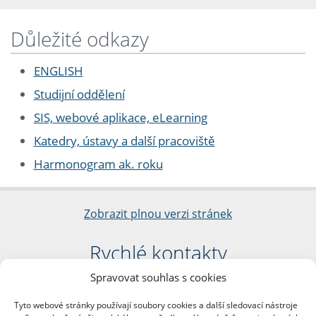
Důležité odkazy
ENGLISH
Studijní oddělení
SIS, webové aplikace, eLearning
Katedry, ústavy a další pracoviště
Harmonogram ak. roku
Zobrazit plnou verzi stránek
Rychlé kontakty
Spravovat souhlas s cookies
Filozofická fakulta
Univerzita Karlova
Tyto webové stránky používají soubory cookies a další sledovací nástroje
nám. Jana Palacha 1/2