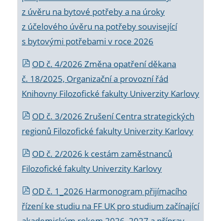
z úvěru na bytové potřeby a na úroky
z účelového úvěru na potřeby související
s bytovými potřebami v roce 2026
OD č. 4/2026 Změna opatření děkana
č. 18/2025, Organizační a provozní řád
Knihovny Filozofické fakulty Univerzity Karlovy
OD č. 3/2026 Zrušení Centra strategických
regionů Filozofické fakulty Univerzity Karlovy
OD č. 2/2026 k
cestám zaměstnanců
Filozofické fakulty Univerzity Karlovy
OD č. 1_2026 Harmonogram přijímacího
řízení ke studiu na FF UK pro studium začínající
akademickým rokem 2026_2027 a příprav