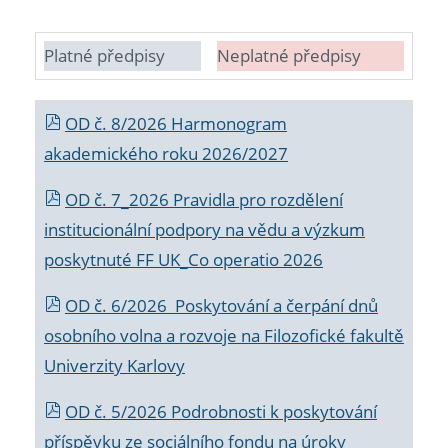
Platné předpisy
Neplatné předpisy
OD č. 8/2026 Harmonogram
akademického roku 2026/2027
OD č. 7_2026 Pravidla pro rozdělení
institucionální podpory na vědu a výzkum
poskytnuté FF UK_Co operatio 2026
OD č. 6/2026 Poskytování a čerpání dnů
osobního volna a rozvoje na Filozofické fakultě
Univerzity Karlovy
OD č. 5/2026 Podrobnosti k poskytování
příspěvku ze sociálního fondu na úroky