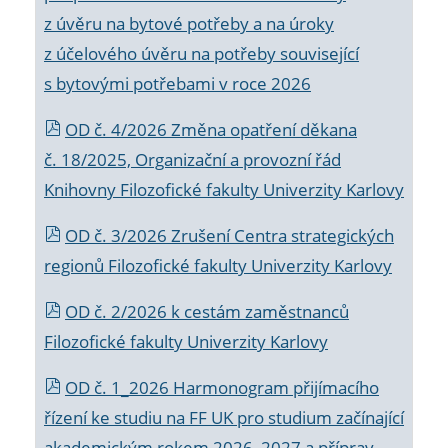
z úvěru na bytové potřeby a na úroky
z účelového úvěru na potřeby související
s bytovými potřebami v roce 2026
OD č. 4/2026 Změna opatření děkana
č. 18/2025, Organizační a provozní řád
Knihovny Filozofické fakulty Univerzity Karlovy
OD č. 3/2026 Zrušení Centra strategických
regionů Filozofické fakulty Univerzity Karlovy
OD č. 2/2026 k
cestám zaměstnanců
Filozofické fakulty Univerzity Karlovy
OD č. 1_2026 Harmonogram přijímacího
řízení ke studiu na FF UK pro studium začínající
akademickým rokem 2026_2027 a příprav