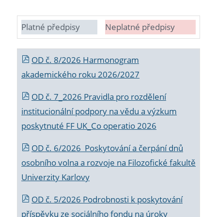
Platné předpisy
Neplatné předpisy
OD č. 8/2026 Harmonogram
akademického roku 2026/2027
OD č. 7_2026 Pravidla pro rozdělení
institucionální podpory na vědu a výzkum
poskytnuté FF UK_Co operatio 2026
OD č. 6/2026 Poskytování a čerpání dnů
osobního volna a rozvoje na Filozofické fakultě
Univerzity Karlovy
OD č. 5/2026 Podrobnosti k poskytování
příspěvku ze sociálního fondu na úroky