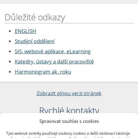
Důležité odkazy
ENGLISH
Studijní oddělení
SIS, webové aplikace, eLearning
Katedry, ústavy a další pracoviště
Harmonogram ak. roku
Zobrazit plnou verzi stránek
Rychlé kontakty
Spravovat souhlas s cookies
Filozofická fakulta
Univerzita Karlova
Tyto webové stránky používají soubory cookies a další sledovací nástroje
nám. Jana Palacha 1/2