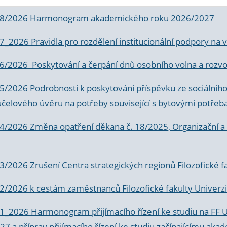
 8/2026 Harmonogram akademického roku 2026/2027
 7_2026 Pravidla pro rozdělení institucionální podpory n
6/2026 Poskytování a čerpání dnů osobního volna a rozvoje
 5/2026 Podrobnosti k poskytování příspěvku ze sociálníh
účelového úvěru na potřeby související s bytovými potřeb
 4/2026 Změna opatření děkana č. 18/2025, Organizační a p
3/2026 Zrušení Centra strategických regionů Filozofické f
 2/2026 k
cestám zaměstnanců Filozofické fakulty Univerzi
 1_2026 Harmonogram přijímacího řízení ke studiu na FF 
7 a příprav přijímacího řízení ke studiu začínajícímu 