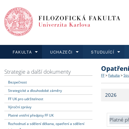
FAKULTA
UCHAZEČI
STUDUJÍCÍ
Opatřen
FAKULTA
UCHAZEČI
STUDUJÍCÍ
VĚDA A VÝZKUM
ZAHRANIČÍ
Struktura a
Co studova
Bakalářsk
O vědě a 
Aktuální n
Strategie a další dokumenty
FF
>
Fakulta
>
Str
Bezpečnost
Dozvědět se více
Podat přihlášku
Dozvědět se více
Dozvědět se více
Dozvědět se více
Strategie 
Učitelské 
Doktorské
Akademické
Vyjíždějící
Strategické a dlouhodobé záměry
2026
Podpora a
Informace 
Rigorózní 
Granty a p
Přijíždějíc
FF UK pro udržitelnost
Výroční zprávy
Absolventi
Vyjíždějíc
Platné vnitřní předpisy FF UK
Platné p
Rozhodnutí a sdělení děkana, opatření a sdělení
Fakultní š