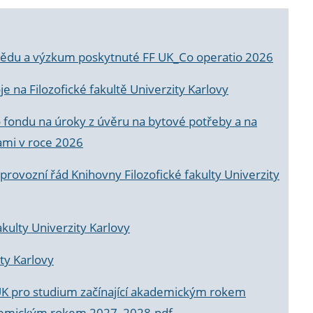
a vědu a výzkum poskytnuté FF UK_Co operatio 2026
 na Filozofické fakultě Univerzity Karlovy
o fondu na úroky z úvěru na bytové potřeby a na
ami v roce 2026
rovozní řád Knihovny Filozofické fakulty Univerzity
akulty Univerzity Karlovy
ty Karlovy
UK pro studium začínající akademickým rokem
akademickým rokem 2027_2028.pdf