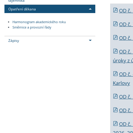
tajemníka
Opatření děkana
OD č.
Harmonogram akademického roku
OD č.
Směrnice a provozní řády
OD č. 
Zápisy
OD č.
úroky z 
OD č.
Karlovy
OD č. 
OD č.
OD č.
2026_202