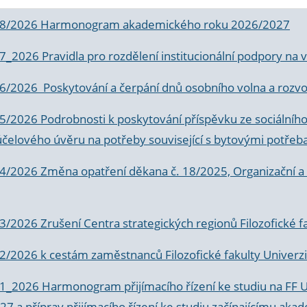
 8/2026 Harmonogram akademického roku 2026/2027
 7_2026 Pravidla pro rozdělení institucionální podpory n
6/2026 Poskytování a čerpání dnů osobního volna a rozvoje
 5/2026 Podrobnosti k poskytování příspěvku ze sociálníh
účelového úvěru na potřeby související s bytovými potřeb
 4/2026 Změna opatření děkana č. 18/2025, Organizační a p
3/2026 Zrušení Centra strategických regionů Filozofické f
 2/2026 k
cestám zaměstnanců Filozofické fakulty Univerzi
 1_2026 Harmonogram přijímacího řízení ke studiu na FF 
7 a příprav přijímacího řízení ke studiu začínajícímu 