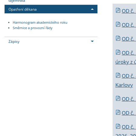
tajemníka
Opatření děkana
OD č.
Harmonogram akademického roku
OD č.
Směrnice a provozní řády
OD č. 
Zápisy
OD č.
úroky z 
OD č.
Karlovy
OD č. 
OD č.
OD č.
2026_202