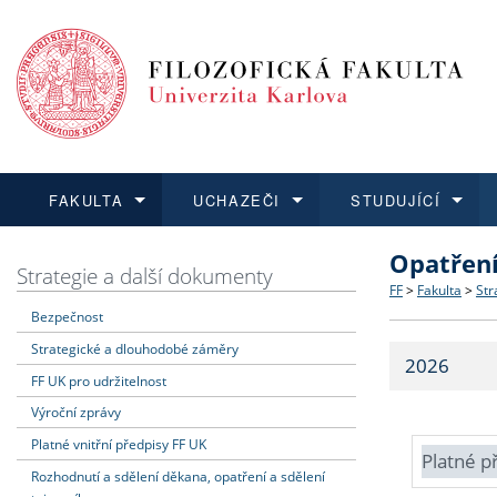
FAKULTA
UCHAZEČI
STUDUJÍCÍ
Opatřen
FAKULTA
UCHAZEČI
STUDUJÍCÍ
VĚDA A VÝZKUM
ZAHRANIČÍ
Struktura a
Co studova
Bakalářsk
O vědě a 
Aktuální n
Strategie a další dokumenty
FF
>
Fakulta
>
Str
Bezpečnost
Dozvědět se více
Podat přihlášku
Dozvědět se více
Dozvědět se více
Dozvědět se více
Strategie 
Učitelské 
Doktorské
Akademické
Vyjíždějící
Strategické a dlouhodobé záměry
2026
Podpora a
Informace 
Rigorózní 
Granty a p
Přijíždějíc
FF UK pro udržitelnost
Výroční zprávy
Absolventi
Vyjíždějíc
Platné vnitřní předpisy FF UK
Platné p
Rozhodnutí a sdělení děkana, opatření a sdělení
Fakultní š