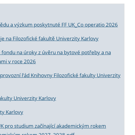
a vědu a výzkum poskytnuté FF UK_Co operatio 2026
 na Filozofické fakultě Univerzity Karlovy
o fondu na úroky z úvěru na bytové potřeby a na
ami v roce 2026
rovozní řád Knihovny Filozofické fakulty Univerzity
akulty Univerzity Karlovy
ty Karlovy
UK pro studium začínající akademickým rokem
akademickým rokem 2027_2028.pdf