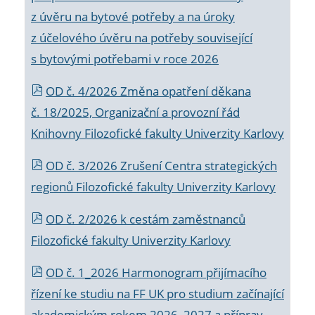
z úvěru na bytové potřeby a na úroky
z účelového úvěru na potřeby související
s bytovými potřebami v roce 2026
OD č. 4/2026 Změna opatření děkana
č. 18/2025, Organizační a provozní řád
Knihovny Filozofické fakulty Univerzity Karlovy
OD č. 3/2026 Zrušení Centra strategických
regionů Filozofické fakulty Univerzity Karlovy
OD č. 2/2026 k
cestám zaměstnanců
Filozofické fakulty Univerzity Karlovy
OD č. 1_2026 Harmonogram přijímacího
řízení ke studiu na FF UK pro studium začínající
akademickým rokem 2026_2027 a příprav