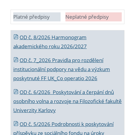
Platné předpisy
Neplatné předpisy
OD č. 8/2026 Harmonogram
akademického roku 2026/2027
OD č. 7_2026 Pravidla pro rozdělení
institucionální podpory na vědu a výzkum
poskytnuté FF UK_Co operatio 2026
OD č. 6/2026 Poskytování a čerpání dnů
osobního volna a rozvoje na Filozofické fakultě
Univerzity Karlovy
OD č. 5/2026 Podrobnosti k poskytování
příspěvku ze sociálního fondu na úroky