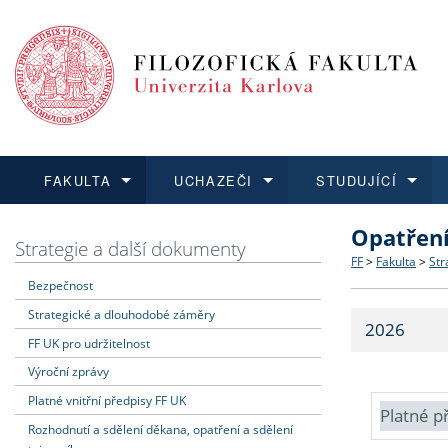
FAKULTA
UCHAZEČI
STUDUJÍCÍ
Opatřen
FAKULTA
UCHAZEČI
STUDUJÍCÍ
VĚDA A VÝZKUM
ZAHRANIČÍ
Struktura a
Co studova
Bakalářsk
O vědě a 
Aktuální n
Strategie a další dokumenty
FF
>
Fakulta
>
Str
Bezpečnost
Dozvědět se více
Podat přihlášku
Dozvědět se více
Dozvědět se více
Dozvědět se více
Strategie 
Učitelské 
Doktorské
Akademické
Vyjíždějící
Strategické a dlouhodobé záměry
2026
Podpora a
Informace 
Rigorózní 
Granty a p
Přijíždějíc
FF UK pro udržitelnost
Výroční zprávy
Absolventi
Vyjíždějíc
Platné vnitřní předpisy FF UK
Platné p
Rozhodnutí a sdělení děkana, opatření a sdělení
Fakultní š