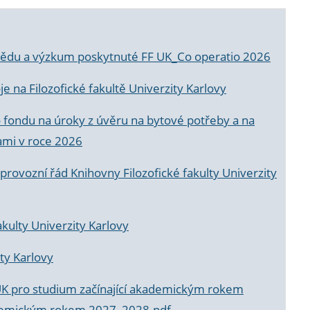
a vědu a výzkum poskytnuté FF UK_Co operatio 2026
 na Filozofické fakultě Univerzity Karlovy
o fondu na úroky z úvěru na bytové potřeby a na
ami v roce 2026
rovozní řád Knihovny Filozofické fakulty Univerzity
akulty Univerzity Karlovy
ty Karlovy
UK pro studium začínající akademickým rokem
akademickým rokem 2027_2028.pdf