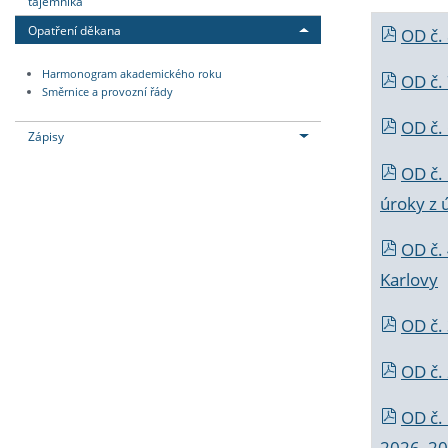
tajemníka
Opatření děkana
OD č.
Harmonogram akademického roku
OD č.
Směrnice a provozní řády
OD č. 
Zápisy
OD č.
úroky z 
OD č.
Karlovy
OD č. 
OD č.
OD č.
2026_202