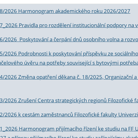
 8/2026 Harmonogram akademického roku 2026/2027
 7_2026 Pravidla pro rozdělení institucionální podpory n
6/2026 Poskytování a čerpání dnů osobního volna a rozvoje
 5/2026 Podrobnosti k poskytování příspěvku ze sociálníh
účelového úvěru na potřeby související s bytovými potřeb
 4/2026 Změna opatření děkana č. 18/2025, Organizační a p
3/2026 Zrušení Centra strategických regionů Filozofické f
 2/2026 k
cestám zaměstnanců Filozofické fakulty Univerzi
 1_2026 Harmonogram přijímacího řízení ke studiu na FF 
7 a příprav přijímacího řízení ke studiu začínajícímu 