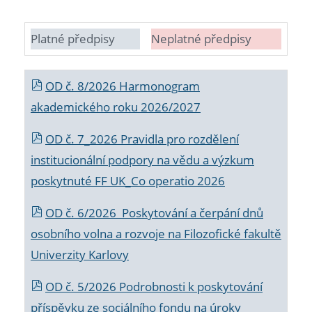
Platné předpisy
Neplatné předpisy
OD č. 8/2026 Harmonogram
akademického roku 2026/2027
OD č. 7_2026 Pravidla pro rozdělení
institucionální podpory na vědu a výzkum
poskytnuté FF UK_Co operatio 2026
OD č. 6/2026 Poskytování a čerpání dnů
osobního volna a rozvoje na Filozofické fakultě
Univerzity Karlovy
OD č. 5/2026 Podrobnosti k poskytování
příspěvku ze sociálního fondu na úroky