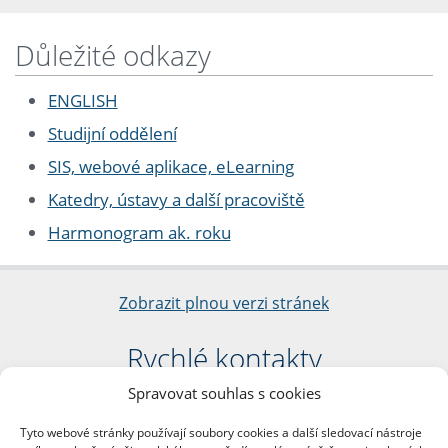
Důležité odkazy
ENGLISH
Studijní oddělení
SIS, webové aplikace, eLearning
Katedry, ústavy a další pracoviště
Harmonogram ak. roku
Zobrazit plnou verzi stránek
Rychlé kontakty
Spravovat souhlas s cookies
Filozofická fakulta
Univerzita Karlova
Tyto webové stránky používají soubory cookies a další sledovací nástroje
nám. Jana Palacha 1/2