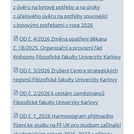
z úvěru na bytové potřeby a na úroky
z účelového úvěru na potřeby související
s bytovými potřebami v roce 2026
OD č. 4/2026 Změna opatření děkana
č. 18/2025, Organizační a provozní řád
Knihovny Filozofické fakulty Univerzity Karlovy
OD č. 3/2026 Zrušení Centra strategických
regionů Filozofické fakulty Univerzity Karlovy
OD č. 2/2026 k
cestám zaměstnanců
Filozofické fakulty Univerzity Karlovy
OD č. 1_2026 Harmonogram přijímacího
řízení ke studiu na FF UK pro studium začínající
akademickým rokem 2026_2027 a příprav