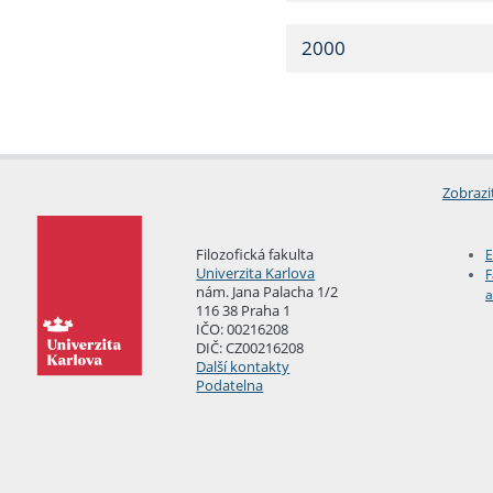
2000
Zobrazi
Filozofická fakulta
E
Univerzita Karlova
F
nám. Jana Palacha 1/2
a
116 38 Praha 1
IČO: 00216208
DIČ: CZ00216208
Další kontakty
Podatelna