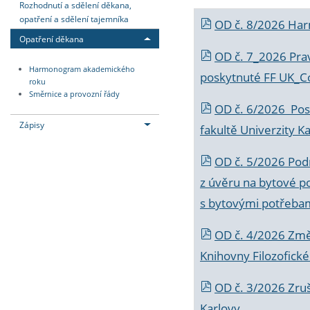
Rozhodnutí a sdělení děkana,
opatření a sdělení tajemníka
OD č. 8/2026 Ha
Opatření děkana
OD č. 7_2026 Prav
Harmonogram akademického
poskytnuté FF UK_C
roku
Směrnice a provozní řády
OD č. 6/2026 Posk
Zápisy
fakultě Univerzity K
OD č. 5/2026 Podr
z úvěru na bytové po
s bytovými potřebam
OD č. 4/2026 Změ
Knihovny Filozofické
OD č. 3/2026 Zruš
Karlovy