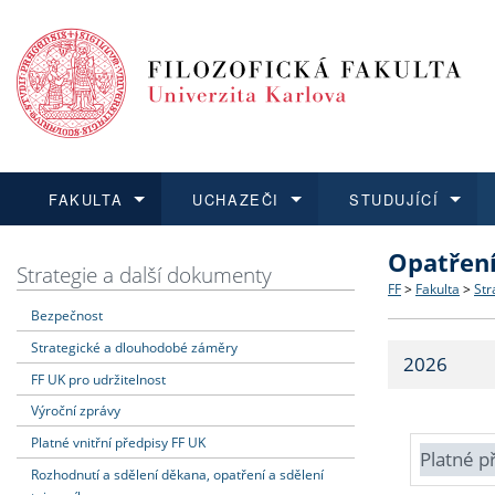
FAKULTA
UCHAZEČI
STUDUJÍCÍ
Opatřen
FAKULTA
UCHAZEČI
STUDUJÍCÍ
VĚDA A VÝZKUM
ZAHRANIČÍ
Struktura a
Co studova
Bakalářsk
O vědě a 
Aktuální n
Strategie a další dokumenty
FF
>
Fakulta
>
Str
Bezpečnost
Dozvědět se více
Podat přihlášku
Dozvědět se více
Dozvědět se více
Dozvědět se více
Strategie 
Učitelské 
Doktorské
Akademické
Vyjíždějící
Strategické a dlouhodobé záměry
2026
Podpora a
Informace 
Rigorózní 
Granty a p
Přijíždějíc
FF UK pro udržitelnost
Výroční zprávy
Absolventi
Vyjíždějíc
Platné vnitřní předpisy FF UK
Platné p
Rozhodnutí a sdělení děkana, opatření a sdělení
Fakultní š