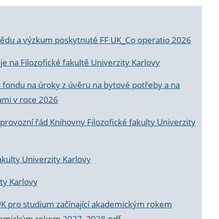
a vědu a výzkum poskytnuté FF UK_Co operatio 2026
 na Filozofické fakultě Univerzity Karlovy
o fondu na úroky z úvěru na bytové potřeby a na
ami v roce 2026
rovozní řád Knihovny Filozofické fakulty Univerzity
akulty Univerzity Karlovy
ty Karlovy
UK pro studium začínající akademickým rokem
akademickým rokem 2027_2028.pdf