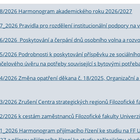
 8/2026 Harmonogram akademického roku 2026/2027
 7_2026 Pravidla pro rozdělení institucionální podpory n
6/2026 Poskytování a čerpání dnů osobního volna a rozvoje
 5/2026 Podrobnosti k poskytování příspěvku ze sociálníh
účelového úvěru na potřeby související s bytovými potřeb
 4/2026 Změna opatření děkana č. 18/2025, Organizační a p
3/2026 Zrušení Centra strategických regionů Filozofické f
 2/2026 k
cestám zaměstnanců Filozofické fakulty Univerzi
 1_2026 Harmonogram přijímacího řízení ke studiu na FF 
7 a příprav přijímacího řízení ke studiu začínajícímu 