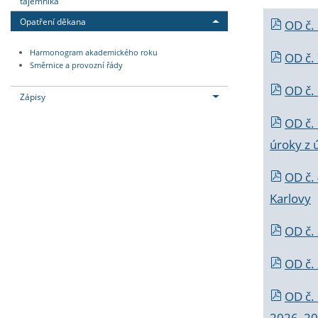
tajemníka
Opatření děkana
OD č.
Harmonogram akademického roku
OD č.
Směrnice a provozní řády
OD č. 
Zápisy
OD č.
úroky z 
OD č.
Karlovy
OD č. 
OD č.
OD č.
2026_202