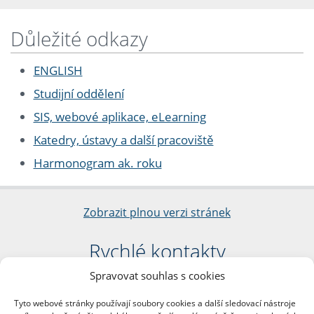
Důležité odkazy
ENGLISH
Studijní oddělení
SIS, webové aplikace, eLearning
Katedry, ústavy a další pracoviště
Harmonogram ak. roku
Zobrazit plnou verzi stránek
Rychlé kontakty
Spravovat souhlas s cookies
Filozofická fakulta
Univerzita Karlova
Tyto webové stránky používají soubory cookies a další sledovací nástroje
nám. Jana Palacha 1/2