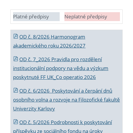
Platné předpisy
Neplatné předpisy
OD č. 8/2026 Harmonogram
akademického roku 2026/2027
OD č. 7_2026 Pravidla pro rozdělení
institucionální podpory na vědu a výzkum
poskytnuté FF UK_Co operatio 2026
OD č. 6/2026 Poskytování a čerpání dnů
osobního volna a rozvoje na Filozofické fakultě
Univerzity Karlovy
OD č. 5/2026 Podrobnosti k poskytování
příspěvku ze sociálního fondu na úroky