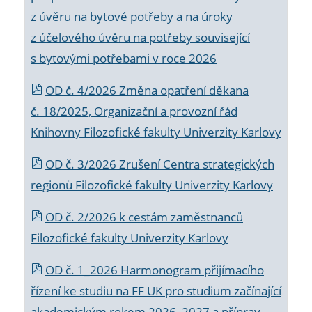
z úvěru na bytové potřeby a na úroky
z účelového úvěru na potřeby související
s bytovými potřebami v roce 2026
OD č. 4/2026 Změna opatření děkana
č. 18/2025, Organizační a provozní řád
Knihovny Filozofické fakulty Univerzity Karlovy
OD č. 3/2026 Zrušení Centra strategických
regionů Filozofické fakulty Univerzity Karlovy
OD č. 2/2026 k
cestám zaměstnanců
Filozofické fakulty Univerzity Karlovy
OD č. 1_2026 Harmonogram přijímacího
řízení ke studiu na FF UK pro studium začínající
akademickým rokem 2026_2027 a příprav