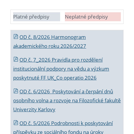
Platné předpisy
Neplatné předpisy
OD č. 8/2026 Harmonogram
akademického roku 2026/2027
OD č. 7_2026 Pravidla pro rozdělení
institucionální podpory na vědu a výzkum
poskytnuté FF UK_Co operatio 2026
OD č. 6/2026 Poskytování a čerpání dnů
osobního volna a rozvoje na Filozofické fakultě
Univerzity Karlovy
OD č. 5/2026 Podrobnosti k poskytování
příspěvku ze sociálního fondu na úroky