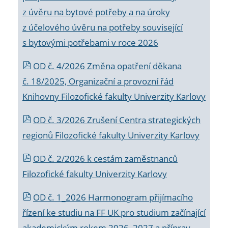
z úvěru na bytové potřeby a na úroky
z účelového úvěru na potřeby související
s bytovými potřebami v roce 2026
OD č. 4/2026 Změna opatření děkana
č. 18/2025, Organizační a provozní řád
Knihovny Filozofické fakulty Univerzity Karlovy
OD č. 3/2026 Zrušení Centra strategických
regionů Filozofické fakulty Univerzity Karlovy
OD č. 2/2026 k
cestám zaměstnanců
Filozofické fakulty Univerzity Karlovy
OD č. 1_2026 Harmonogram přijímacího
řízení ke studiu na FF UK pro studium začínající
akademickým rokem 2026_2027 a příprav