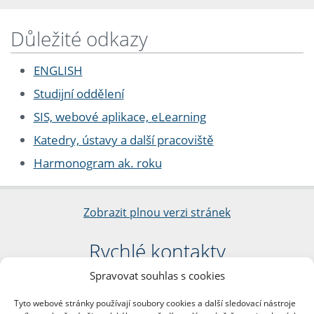
Důležité odkazy
ENGLISH
Studijní oddělení
SIS, webové aplikace, eLearning
Katedry, ústavy a další pracoviště
Harmonogram ak. roku
Zobrazit plnou verzi stránek
Rychlé kontakty
Spravovat souhlas s cookies
Filozofická fakulta
Univerzita Karlova
Tyto webové stránky používají soubory cookies a další sledovací nástroje
nám. Jana Palacha 1/2