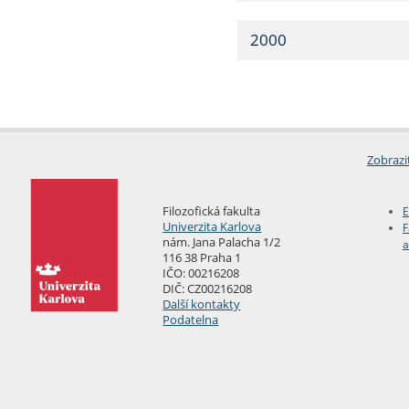
2000
Zobrazi
Filozofická fakulta
E
Univerzita Karlova
F
nám. Jana Palacha 1/2
a
116 38 Praha 1
IČO: 00216208
DIČ: CZ00216208
Další kontakty
Podatelna