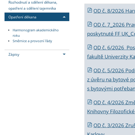
Rozhodnutí a sdělení děkana,
opatření a sdělení tajemníka
OD č. 8/2026 Ha
Opatření děkana
OD č. 7_2026 Prav
Harmonogram akademického
poskytnuté FF UK_C
roku
Směrnice a provozní řády
OD č. 6/2026 Posk
Zápisy
fakultě Univerzity K
OD č. 5/2026 Podr
z úvěru na bytové po
s bytovými potřebam
OD č. 4/2026 Změ
Knihovny Filozofické
OD č. 3/2026 Zruš
Karlovy