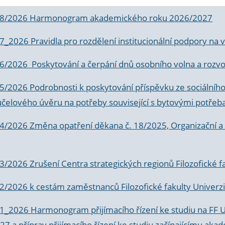
 8/2026 Harmonogram akademického roku 2026/2027
 7_2026 Pravidla pro rozdělení institucionální podpory n
6/2026 Poskytování a čerpání dnů osobního volna a rozvoje
 5/2026 Podrobnosti k poskytování příspěvku ze sociálníh
účelového úvěru na potřeby související s bytovými potřeb
 4/2026 Změna opatření děkana č. 18/2025, Organizační a p
3/2026 Zrušení Centra strategických regionů Filozofické f
 2/2026 k
cestám zaměstnanců Filozofické fakulty Univerzi
 1_2026 Harmonogram přijímacího řízení ke studiu na FF 
7 a příprav přijímacího řízení ke studiu začínajícímu 