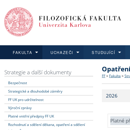
FAKULTA
UCHAZEČI
STUDUJÍCÍ
Opatřen
FAKULTA
UCHAZEČI
STUDUJÍCÍ
VĚDA A VÝZKUM
ZAHRANIČÍ
Struktura a
Co studova
Bakalářsk
O vědě a 
Aktuální n
Strategie a další dokumenty
FF
>
Fakulta
>
Str
Bezpečnost
Dozvědět se více
Podat přihlášku
Dozvědět se více
Dozvědět se více
Dozvědět se více
Strategie 
Učitelské 
Doktorské
Akademické
Vyjíždějící
Strategické a dlouhodobé záměry
2026
Podpora a
Informace 
Rigorózní 
Granty a p
Přijíždějíc
FF UK pro udržitelnost
Výroční zprávy
Absolventi
Vyjíždějíc
Platné vnitřní předpisy FF UK
Platné p
Rozhodnutí a sdělení děkana, opatření a sdělení
Fakultní š