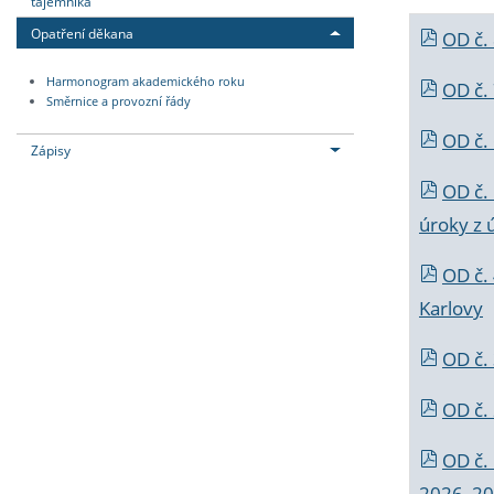
tajemníka
Opatření děkana
OD č.
Harmonogram akademického roku
OD č.
Směrnice a provozní řády
OD č. 
Zápisy
OD č.
úroky z 
OD č.
Karlovy
OD č. 
OD č.
OD č.
2026_202