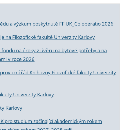
a vědu a výzkum poskytnuté FF UK_Co operatio 2026
 na Filozofické fakultě Univerzity Karlovy
o fondu na úroky z úvěru na bytové potřeby a na
ami v roce 2026
rovozní řád Knihovny Filozofické fakulty Univerzity
akulty Univerzity Karlovy
ty Karlovy
UK pro studium začínající akademickým rokem
akademickým rokem 2027_2028.pdf