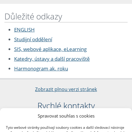
Důležité odkazy
ENGLISH
Studijní oddělení
SIS, webové aplikace, eLearning
Katedry, ústavy a další pracoviště
Harmonogram ak. roku
Zobrazit plnou verzi stránek
Rychlé kontakty
Spravovat souhlas s cookies
Filozofická fakulta
Univerzita Karlova
Tyto webové stránky používají soubory cookies a další sledovací nástroje
nám. Jana Palacha 1/2