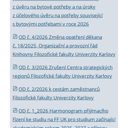
z úvěru na bytové potřeby a na úroky
z účelového úvěru na potřeby související
s bytovými potřebami v roce 2026
OD č. 4/2026 Změna opatření děkana
č. 18/2025, Organizační a provozní řád
Knihovny Filozofické fakulty Univerzity Karlovy
OD č. 3/2026 Zrušení Centra strategických
regionů Filozofické fakulty Univerzity Karlovy
OD č. 2/2026 k
cestám zaměstnanců
Filozofické fakulty Univerzity Karlovy
OD č. 1_2026 Harmonogram přijímacího
řízení ke studiu na FF UK pro studium začínající
akademickým rokem 2026_2027 a příprav