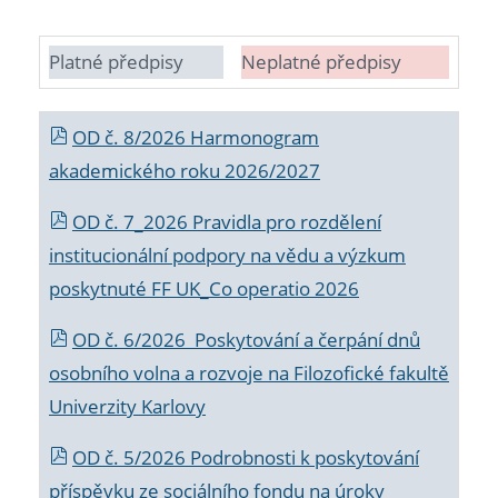
Platné předpisy
Neplatné předpisy
OD č. 8/2026 Harmonogram
akademického roku 2026/2027
OD č. 7_2026 Pravidla pro rozdělení
institucionální podpory na vědu a výzkum
poskytnuté FF UK_Co operatio 2026
OD č. 6/2026 Poskytování a čerpání dnů
osobního volna a rozvoje na Filozofické fakultě
Univerzity Karlovy
OD č. 5/2026 Podrobnosti k poskytování
příspěvku ze sociálního fondu na úroky