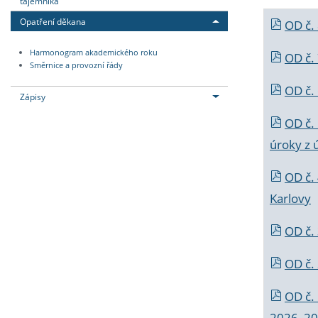
tajemníka
Opatření děkana
OD č.
Harmonogram akademického roku
OD č.
Směrnice a provozní řády
OD č. 
Zápisy
OD č.
úroky z 
OD č.
Karlovy
OD č. 
OD č.
OD č.
2026_202