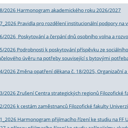
 8/2026 Harmonogram akademického roku 2026/2027
 7_2026 Pravidla pro rozdělení institucionální podpory n
6/2026 Poskytování a čerpání dnů osobního volna a rozvoje
 5/2026 Podrobnosti k poskytování příspěvku ze sociálníh
účelového úvěru na potřeby související s bytovými potřeb
 4/2026 Změna opatření děkana č. 18/2025, Organizační a p
3/2026 Zrušení Centra strategických regionů Filozofické f
 2/2026 k
cestám zaměstnanců Filozofické fakulty Univerzi
 1_2026 Harmonogram přijímacího řízení ke studiu na FF 
7 a příprav přijímacího řízení ke studiu začínajícímu 