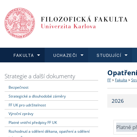
FAKULTA
UCHAZEČI
STUDUJÍCÍ
Opatřen
FAKULTA
UCHAZEČI
STUDUJÍCÍ
VĚDA A VÝZKUM
ZAHRANIČÍ
Struktura a
Co studova
Bakalářsk
O vědě a 
Aktuální n
Strategie a další dokumenty
FF
>
Fakulta
>
Str
Bezpečnost
Dozvědět se více
Podat přihlášku
Dozvědět se více
Dozvědět se více
Dozvědět se více
Strategie 
Učitelské 
Doktorské
Akademické
Vyjíždějící
Strategické a dlouhodobé záměry
2026
Podpora a
Informace 
Rigorózní 
Granty a p
Přijíždějíc
FF UK pro udržitelnost
Výroční zprávy
Absolventi
Vyjíždějíc
Platné vnitřní předpisy FF UK
Platné p
Rozhodnutí a sdělení děkana, opatření a sdělení
Fakultní š