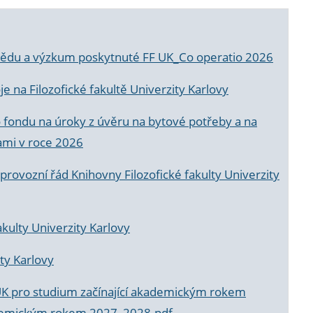
a vědu a výzkum poskytnuté FF UK_Co operatio 2026
 na Filozofické fakultě Univerzity Karlovy
o fondu na úroky z úvěru na bytové potřeby a na
ami v roce 2026
rovozní řád Knihovny Filozofické fakulty Univerzity
akulty Univerzity Karlovy
ty Karlovy
UK pro studium začínající akademickým rokem
akademickým rokem 2027_2028.pdf