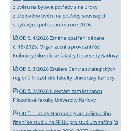
z úvěru na bytové potřeby a na úroky
z účelového úvěru na potřeby související
s bytovými potřebami v roce 2026
OD č. 4/2026 Změna opatření děkana
č. 18/2025, Organizační a provozní řád
Knihovny Filozofické fakulty Univerzity Karlovy
OD č. 3/2026 Zrušení Centra strategických
regionů Filozofické fakulty Univerzity Karlovy
OD č. 2/2026 k
cestám zaměstnanců
Filozofické fakulty Univerzity Karlovy
OD č. 1_2026 Harmonogram přijímacího
řízení ke studiu na FF UK pro studium začínající
akademickým rokem 2026_2027 a příprav