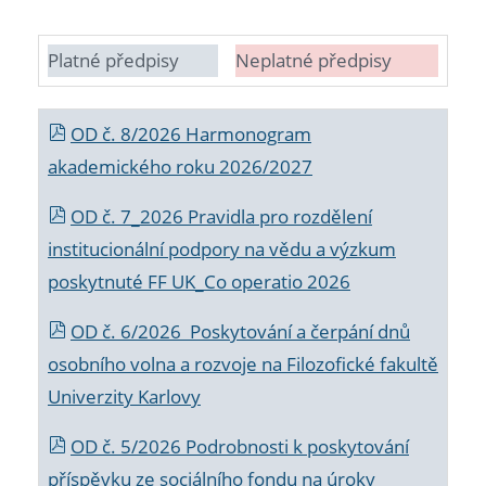
Platné předpisy
Neplatné předpisy
OD č. 8/2026 Harmonogram
akademického roku 2026/2027
OD č. 7_2026 Pravidla pro rozdělení
institucionální podpory na vědu a výzkum
poskytnuté FF UK_Co operatio 2026
OD č. 6/2026 Poskytování a čerpání dnů
osobního volna a rozvoje na Filozofické fakultě
Univerzity Karlovy
OD č. 5/2026 Podrobnosti k poskytování
příspěvku ze sociálního fondu na úroky