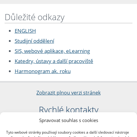
Důležité odkazy
ENGLISH
Studijní oddělení
SIS, webové aplikace, eLearning
Katedry, ústavy a další pracoviště
Harmonogram ak. roku
Zobrazit plnou verzi stránek
Rychlé kontakty
Spravovat souhlas s cookies
Filozofická fakulta
Univerzita Karlova
Tyto webové stránky používají soubory cookies a další sledovací nástroje
nám. Jana Palacha 1/2