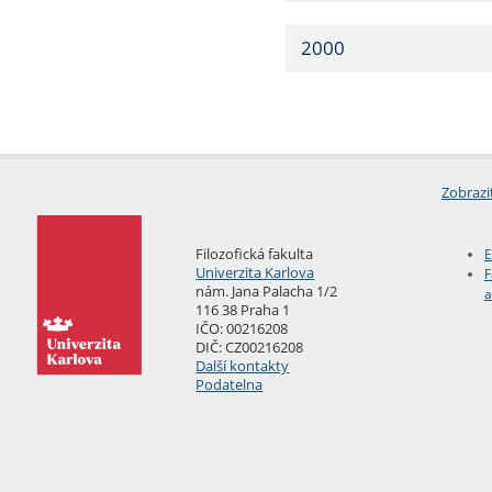
2000
Zobrazi
Filozofická fakulta
E
Univerzita Karlova
F
nám. Jana Palacha 1/2
a
116 38 Praha 1
IČO: 00216208
DIČ: CZ00216208
Další kontakty
Podatelna