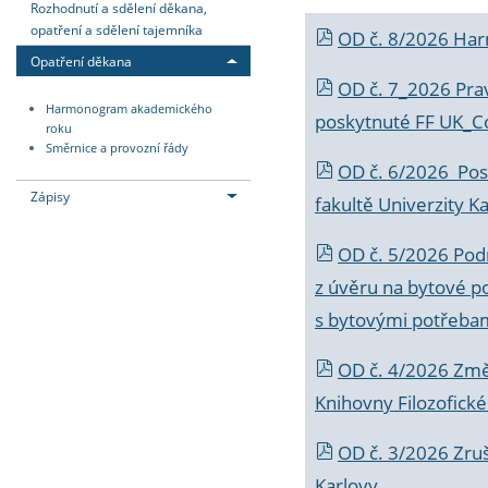
Rozhodnutí a sdělení děkana,
opatření a sdělení tajemníka
OD č. 8/2026 Ha
Opatření děkana
OD č. 7_2026 Prav
Harmonogram akademického
poskytnuté FF UK_C
roku
Směrnice a provozní řády
OD č. 6/2026 Posk
Zápisy
fakultě Univerzity K
OD č. 5/2026 Podr
z úvěru na bytové po
s bytovými potřebam
OD č. 4/2026 Změ
Knihovny Filozofické
OD č. 3/2026 Zruš
Karlovy