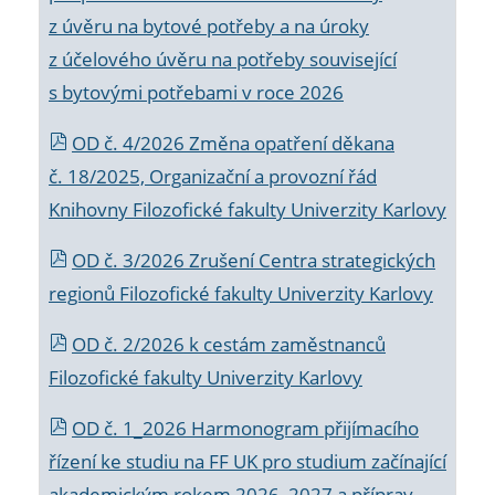
z úvěru na bytové potřeby a na úroky
z účelového úvěru na potřeby související
s bytovými potřebami v roce 2026
OD č. 4/2026 Změna opatření děkana
č. 18/2025, Organizační a provozní řád
Knihovny Filozofické fakulty Univerzity Karlovy
OD č. 3/2026 Zrušení Centra strategických
regionů Filozofické fakulty Univerzity Karlovy
OD č. 2/2026 k
cestám zaměstnanců
Filozofické fakulty Univerzity Karlovy
OD č. 1_2026 Harmonogram přijímacího
řízení ke studiu na FF UK pro studium začínající
akademickým rokem 2026_2027 a příprav