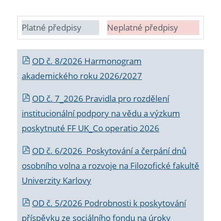
Platné předpisy
Neplatné předpisy
OD č. 8/2026 Harmonogram
akademického roku 2026/2027
OD č. 7_2026 Pravidla pro rozdělení
institucionální podpory na vědu a výzkum
poskytnuté FF UK_Co operatio 2026
OD č. 6/2026 Poskytování a čerpání dnů
osobního volna a rozvoje na Filozofické fakultě
Univerzity Karlovy
OD č. 5/2026 Podrobnosti k poskytování
příspěvku ze sociálního fondu na úroky