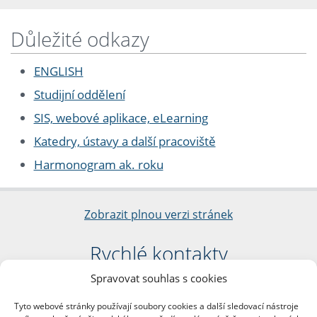
Důležité odkazy
ENGLISH
Studijní oddělení
SIS, webové aplikace, eLearning
Katedry, ústavy a další pracoviště
Harmonogram ak. roku
Zobrazit plnou verzi stránek
Rychlé kontakty
Spravovat souhlas s cookies
Filozofická fakulta
Univerzita Karlova
Tyto webové stránky používají soubory cookies a další sledovací nástroje
nám. Jana Palacha 1/2