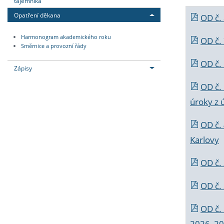
tajemníka
Opatření děkana
OD č.
Harmonogram akademického roku
OD č.
Směrnice a provozní řády
OD č. 
Zápisy
OD č.
úroky z 
OD č.
Karlovy
OD č. 
OD č.
OD č.
2026_202