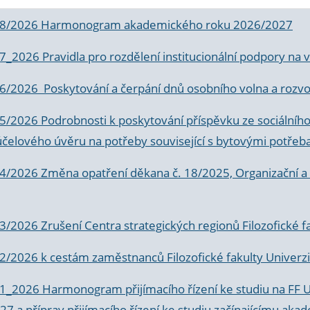
 8/2026 Harmonogram akademického roku 2026/2027
 7_2026 Pravidla pro rozdělení institucionální podpory n
6/2026 Poskytování a čerpání dnů osobního volna a rozvoje
 5/2026 Podrobnosti k poskytování příspěvku ze sociálníh
účelového úvěru na potřeby související s bytovými potřeb
 4/2026 Změna opatření děkana č. 18/2025, Organizační a p
3/2026 Zrušení Centra strategických regionů Filozofické f
 2/2026 k
cestám zaměstnanců Filozofické fakulty Univerzi
 1_2026 Harmonogram přijímacího řízení ke studiu na FF 
7 a příprav přijímacího řízení ke studiu začínajícímu 