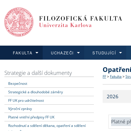
FAKULTA
UCHAZEČI
STUDUJÍCÍ
Opatřen
FAKULTA
UCHAZEČI
STUDUJÍCÍ
VĚDA A VÝZKUM
ZAHRANIČÍ
Struktura a
Co studova
Bakalářsk
O vědě a 
Aktuální n
Strategie a další dokumenty
FF
>
Fakulta
>
Str
Bezpečnost
Dozvědět se více
Podat přihlášku
Dozvědět se více
Dozvědět se více
Dozvědět se více
Strategie 
Učitelské 
Doktorské
Akademické
Vyjíždějící
Strategické a dlouhodobé záměry
2026
Podpora a
Informace 
Rigorózní 
Granty a p
Přijíždějíc
FF UK pro udržitelnost
Výroční zprávy
Absolventi
Vyjíždějíc
Platné vnitřní předpisy FF UK
Platné p
Rozhodnutí a sdělení děkana, opatření a sdělení
Fakultní š