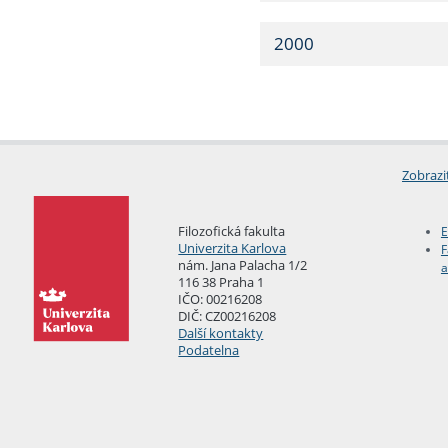
2000
Zobrazi
Filozofická fakulta
E
Univerzita Karlova
F
nám. Jana Palacha 1/2
a
116 38 Praha 1
IČO: 00216208
DIČ: CZ00216208
Další kontakty
Podatelna