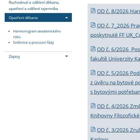
Rozhodnutí a sdělení děkana,
opatření a sdělení tajemníka
OD č. 8/2026 Ha
Opatření děkana
OD č. 7_2026 Prav
Harmonogram akademického
poskytnuté FF UK_C
roku
Směrnice a provozní řády
OD č. 6/2026 Posk
Zápisy
fakultě Univerzity K
OD č. 5/2026 Podr
z úvěru na bytové po
s bytovými potřebam
OD č. 4/2026 Změ
Knihovny Filozofické
OD č. 3/2026 Zruš
Karlovy