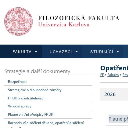
FAKULTA
UCHAZEČI
STUDUJÍCÍ
Opatřen
FAKULTA
UCHAZEČI
STUDUJÍCÍ
VĚDA A VÝZKUM
ZAHRANIČÍ
Struktura a
Co studova
Bakalářsk
O vědě a 
Aktuální n
Strategie a další dokumenty
FF
>
Fakulta
>
Str
Bezpečnost
Dozvědět se více
Podat přihlášku
Dozvědět se více
Dozvědět se více
Dozvědět se více
Strategie 
Učitelské 
Doktorské
Akademické
Vyjíždějící
Strategické a dlouhodobé záměry
2026
Podpora a
Informace 
Rigorózní 
Granty a p
Přijíždějíc
FF UK pro udržitelnost
Výroční zprávy
Absolventi
Vyjíždějíc
Platné vnitřní předpisy FF UK
Platné p
Rozhodnutí a sdělení děkana, opatření a sdělení
Fakultní š