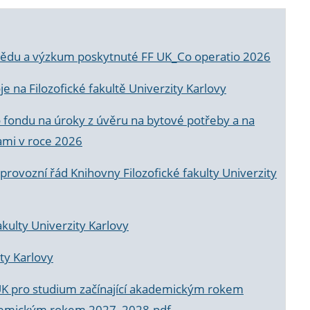
a vědu a výzkum poskytnuté FF UK_Co operatio 2026
 na Filozofické fakultě Univerzity Karlovy
o fondu na úroky z úvěru na bytové potřeby a na
ami v roce 2026
rovozní řád Knihovny Filozofické fakulty Univerzity
akulty Univerzity Karlovy
ty Karlovy
UK pro studium začínající akademickým rokem
akademickým rokem 2027_2028.pdf