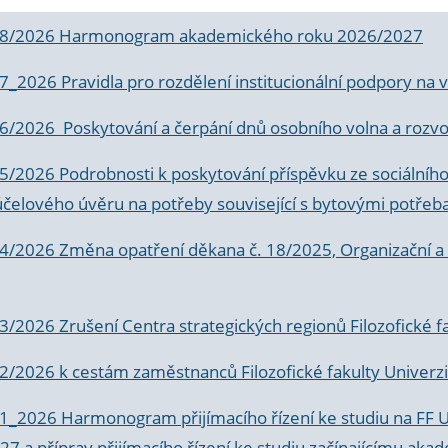
 8/2026 Harmonogram akademického roku 2026/2027
 7_2026 Pravidla pro rozdělení institucionální podpory n
6/2026 Poskytování a čerpání dnů osobního volna a rozvoje
 5/2026 Podrobnosti k poskytování příspěvku ze sociálníh
účelového úvěru na potřeby související s bytovými potřeb
 4/2026 Změna opatření děkana č. 18/2025, Organizační a p
3/2026 Zrušení Centra strategických regionů Filozofické f
 2/2026 k
cestám zaměstnanců Filozofické fakulty Univerzi
 1_2026 Harmonogram přijímacího řízení ke studiu na FF 
7 a příprav přijímacího řízení ke studiu začínajícímu 