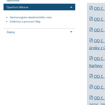
tajemníka
Opatření děkana
OD č.
Harmonogram akademického roku
OD č.
Směrnice a provozní řády
OD č. 
Zápisy
OD č.
úroky z 
OD č.
Karlovy
OD č. 
OD č.
OD č.
2026_202