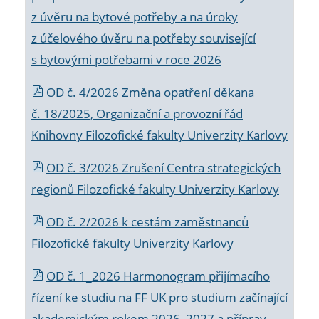
z úvěru na bytové potřeby a na úroky
z účelového úvěru na potřeby související
s bytovými potřebami v roce 2026
OD č. 4/2026 Změna opatření děkana
č. 18/2025, Organizační a provozní řád
Knihovny Filozofické fakulty Univerzity Karlovy
OD č. 3/2026 Zrušení Centra strategických
regionů Filozofické fakulty Univerzity Karlovy
OD č. 2/2026 k
cestám zaměstnanců
Filozofické fakulty Univerzity Karlovy
OD č. 1_2026 Harmonogram přijímacího
řízení ke studiu na FF UK pro studium začínající
akademickým rokem 2026_2027 a příprav