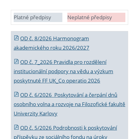
Platné předpisy
Neplatné předpisy
OD č. 8/2026 Harmonogram
akademického roku 2026/2027
OD č. 7_2026 Pravidla pro rozdělení
institucionální podpory na vědu a výzkum
poskytnuté FF UK_Co operatio 2026
OD č. 6/2026 Poskytování a čerpání dnů
osobního volna a rozvoje na Filozofické fakultě
Univerzity Karlovy
OD č. 5/2026 Podrobnosti k poskytování
příspěvku ze sociálního fondu na úroky