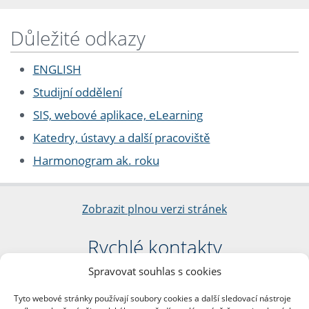
Důležité odkazy
ENGLISH
Studijní oddělení
SIS, webové aplikace, eLearning
Katedry, ústavy a další pracoviště
Harmonogram ak. roku
Zobrazit plnou verzi stránek
Rychlé kontakty
Spravovat souhlas s cookies
Filozofická fakulta
Univerzita Karlova
Tyto webové stránky používají soubory cookies a další sledovací nástroje
nám. Jana Palacha 1/2