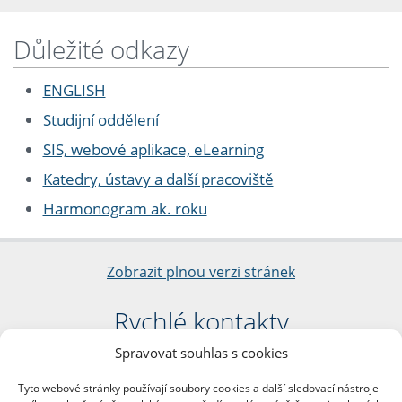
Důležité odkazy
ENGLISH
Studijní oddělení
SIS, webové aplikace, eLearning
Katedry, ústavy a další pracoviště
Harmonogram ak. roku
Zobrazit plnou verzi stránek
Rychlé kontakty
Spravovat souhlas s cookies
Filozofická fakulta
Univerzita Karlova
Tyto webové stránky používají soubory cookies a další sledovací nástroje
nám. Jana Palacha 1/2