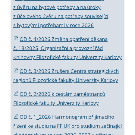
z úvěru na bytové potřeby a na úroky
z účelového úvěru na potřeby související
s bytovými potřebami v roce 2026
OD č. 4/2026 Změna opatření děkana
č. 18/2025, Organizační a provozní řád
Knihovny Filozofické fakulty Univerzity Karlovy
OD č. 3/2026 Zrušení Centra strategických
regionů Filozofické fakulty Univerzity Karlovy
OD č. 2/2026 k
cestám zaměstnanců
Filozofické fakulty Univerzity Karlovy
OD č. 1_2026 Harmonogram přijímacího
řízení ke studiu na FF UK pro studium začínající
akademickým rokem 2026_2027 a příprav