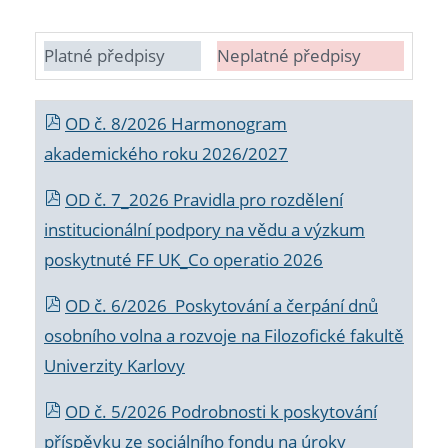
Platné předpisy
Neplatné předpisy
OD č. 8/2026 Harmonogram
akademického roku 2026/2027
OD č. 7_2026 Pravidla pro rozdělení
institucionální podpory na vědu a výzkum
poskytnuté FF UK_Co operatio 2026
OD č. 6/2026 Poskytování a čerpání dnů
osobního volna a rozvoje na Filozofické fakultě
Univerzity Karlovy
OD č. 5/2026 Podrobnosti k poskytování
příspěvku ze sociálního fondu na úroky