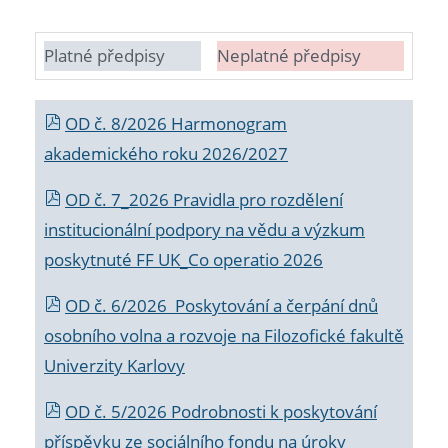
Platné předpisy
Neplatné předpisy
OD č. 8/2026 Harmonogram
akademického roku 2026/2027
OD č. 7_2026 Pravidla pro rozdělení
institucionální podpory na vědu a výzkum
poskytnuté FF UK_Co operatio 2026
OD č. 6/2026 Poskytování a čerpání dnů
osobního volna a rozvoje na Filozofické fakultě
Univerzity Karlovy
OD č. 5/2026 Podrobnosti k poskytování
příspěvku ze sociálního fondu na úroky