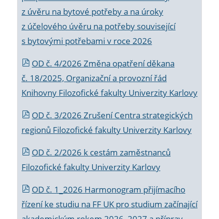
z úvěru na bytové potřeby a na úroky
z účelového úvěru na potřeby související
s bytovými potřebami v roce 2026
OD č. 4/2026 Změna opatření děkana
č. 18/2025, Organizační a provozní řád
Knihovny Filozofické fakulty Univerzity Karlovy
OD č. 3/2026 Zrušení Centra strategických
regionů Filozofické fakulty Univerzity Karlovy
OD č. 2/2026 k
cestám zaměstnanců
Filozofické fakulty Univerzity Karlovy
OD č. 1_2026 Harmonogram přijímacího
řízení ke studiu na FF UK pro studium začínající
akademickým rokem 2026_2027 a příprav