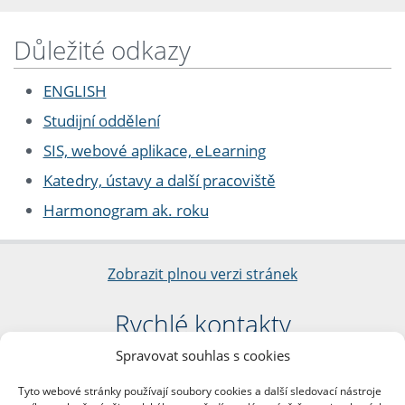
Důležité odkazy
ENGLISH
Studijní oddělení
SIS, webové aplikace, eLearning
Katedry, ústavy a další pracoviště
Harmonogram ak. roku
Zobrazit plnou verzi stránek
Rychlé kontakty
Spravovat souhlas s cookies
Filozofická fakulta
Univerzita Karlova
Tyto webové stránky používají soubory cookies a další sledovací nástroje
nám. Jana Palacha 1/2