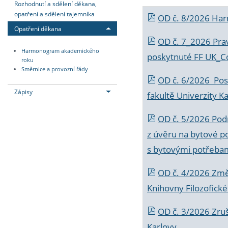
Rozhodnutí a sdělení děkana,
opatření a sdělení tajemníka
OD č. 8/2026 Ha
Opatření děkana
OD č. 7_2026 Prav
Harmonogram akademického
poskytnuté FF UK_C
roku
Směrnice a provozní řády
OD č. 6/2026 Posk
Zápisy
fakultě Univerzity K
OD č. 5/2026 Podr
z úvěru na bytové po
s bytovými potřebam
OD č. 4/2026 Změ
Knihovny Filozofické
OD č. 3/2026 Zruš
Karlovy