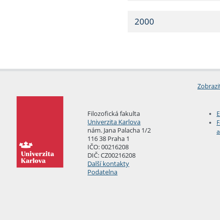
2000
Zobrazi
Filozofická fakulta
E
Univerzita Karlova
F
nám. Jana Palacha 1/2
a
116 38 Praha 1
IČO: 00216208
DIČ: CZ00216208
Další kontakty
Podatelna