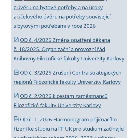
z úvěru na bytové potřeby a na úroky
z účelového úvěru na potřeby související
s bytovými potřebami v roce 2026
OD č. 4/2026 Změna opatření děkana
č. 18/2025, Organizační a provozní řád
Knihovny Filozofické fakulty Univerzity Karlovy
OD č. 3/2026 Zrušení Centra strategických
regionů Filozofické fakulty Univerzity Karlovy
OD č. 2/2026 k
cestám zaměstnanců
Filozofické fakulty Univerzity Karlovy
OD č. 1_2026 Harmonogram přijímacího
řízení ke studiu na FF UK pro studium začínající
akademickým rokem 2026_2027 a příprav