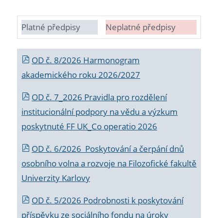
Platné předpisy
Neplatné předpisy
OD č. 8/2026 Harmonogram
akademického roku 2026/2027
OD č. 7_2026 Pravidla pro rozdělení
institucionální podpory na vědu a výzkum
poskytnuté FF UK_Co operatio 2026
OD č. 6/2026 Poskytování a čerpání dnů
osobního volna a rozvoje na Filozofické fakultě
Univerzity Karlovy
OD č. 5/2026 Podrobnosti k poskytování
příspěvku ze sociálního fondu na úroky