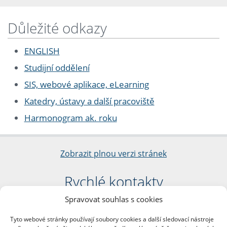
Důležité odkazy
ENGLISH
Studijní oddělení
SIS, webové aplikace, eLearning
Katedry, ústavy a další pracoviště
Harmonogram ak. roku
Zobrazit plnou verzi stránek
Rychlé kontakty
Spravovat souhlas s cookies
Filozofická fakulta
Univerzita Karlova
Tyto webové stránky používají soubory cookies a další sledovací nástroje
nám. Jana Palacha 1/2